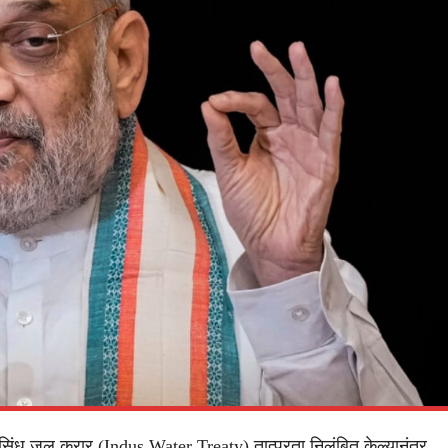
िंधू जल करार (Indus Water Treaty) तात्पुरता निलंबित केल्यानंतर