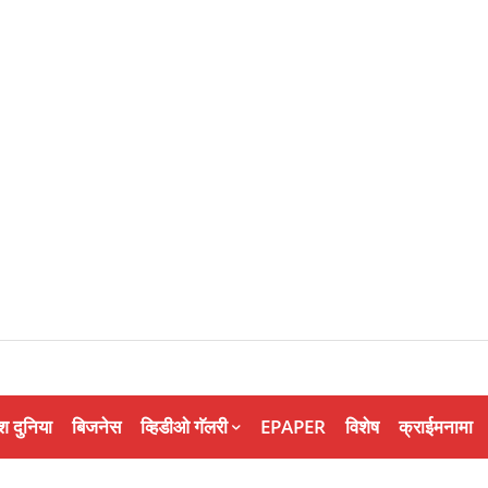
श दुनिया
बिजनेस
व्हिडीओ गॅलरी
EPAPER
विशेष
क्राईमनामा