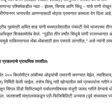
णाऱ्या पश्चिमेकडील नद्या – झेलम, चिनाब आणि सिंधू – यांचे पाणी रोखून 
रीगंगानगर भागापर्यंत आणण्यासाठी मोठ्या प्रमाणात कामाला वेग दिला आहे
ंद्रीय गृहमंत्री अमित शाह यांनी मध्यप्रदेशातील पंचवटी येथे भाजपच्या त
 अधिकृत शिक्कामोर्तब केलं. “पुढील तीन वर्षांत सिंधूचे पाणी राजस्थानात ओढ्
ामुळे पाकिस्तानला थेंबा-थेंबासाठी हात पसरावे लागतील,” असे त्यांनी ठा
र प्रकल्पाचे प्राथमिक तपशील:
र्गत २०० किलोमीटर लांबीच्या ओढ्यांची उभारणी करण्यात येईल. त्याशिवाय
्स) निर्मिती केली जाईल. तसेच सिंधू नदी खोऱ्यातील सर्व प्रकल्पांना गतीने म
सून सिंगल विंडो सिस्टिमद्वारे पर्यावरणविषयक मंजुरी जलद गतीने देण्याचे 
ल. जलशक्ती मंत्रालयाकडून प्री-फिजिबिलिटी अभ्यास (पूर्व संभाव्यता पर