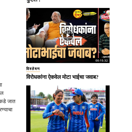
00:15:32
विश्लेषण
विरोधकांना ऐकवेल मोटा भाईचा जवाब?
या
जल
नकडे जात
रण्याचा