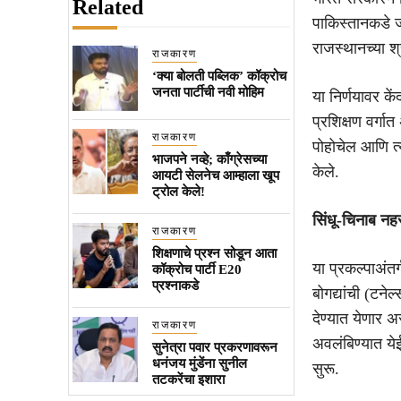
Related
पाकिस्तानकडे जा
राजस्थानच्या श्
राजकारण
‘क्या बोलती पब्लिक’ कॉक्रोच
जनता पार्टीची नवी मोहिम
या निर्णयावर के
प्रशिक्षण वर्गात
राजकारण
पोहोचेल आणि त्य
भाजपने नव्हे; काँग्रेसच्या
केले.
आयटी सेलनेच आम्हाला खूप
ट्रोल केले!
सिंधू-चिनाब नह
राजकारण
शिक्षणाचे प्रश्न सोडून आता
या प्रकल्पाअंत
कॉक्रोच पार्टी E20
प्रश्नाकडे
बोगद्यांची (टनेल
देण्यात येणार अ
राजकारण
अवलंबिण्यात येई
सुनेत्रा पवार प्रकरणावरून
धनंजय मुंडेंना सुनील
सुरू.
तटकरेंचा इशारा