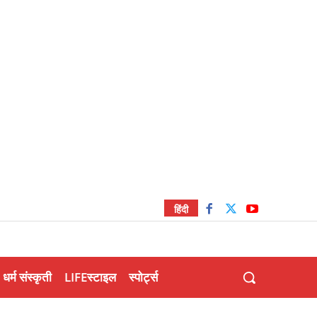
हिंदी
धर्म संस्कृती
LIFEस्टाइल
स्पोर्ट्स