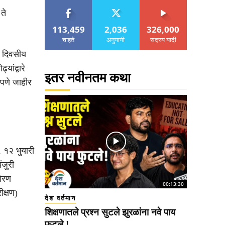
ते
.
113,459
2,036
326,000
चाहते
अनुयायी
सदस्य यादी
ीन दिवसीय
यांद्वारे
इतर नवीनतम कथा
मपणे जाहीर
, १२ भुयारी
ंजुरी
धोरण
00:13:30
ीक्षण)
देश वर्तमान
शिक्षणातले प्रश्न सुटले झुरळांना नवे पाय
फुटले !