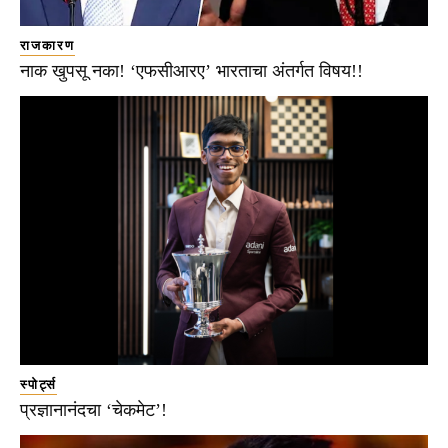
राजकारण
नाक खुपसू नका! ‘एफसीआरए’ भारताचा अंतर्गत विषय!!
स्पोर्ट्स
प्रज्ञानानंदचा ‘चेकमेट’!