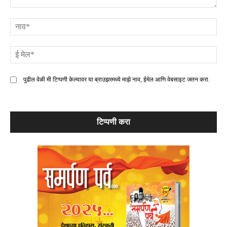
टिप्पणी
ना
ई
मे
पुढील वेळी मी टिप्पणी केल्यावर या ब्राउझरमध्ये माझे नाव, ईमेल आणि वेबसाइट जतन करा.