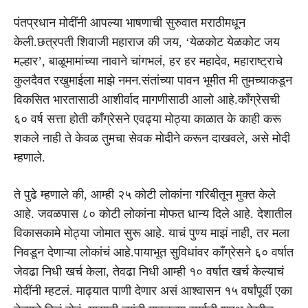
पंतप्रधान मोदींनी आपल्या भाषणाची सुरुवात मराठीमधून
केली.छत्रपती शिवाजी महाराज की जय, ‘येळकोट येळकोट जय
मल्हार’, बाळूमामांच्या नावाने चांगभलं, हर हर महादेव, महाराष्ट्राचे
कुलदैवत रखुमाईला माझे नमन.संतांच्या पावन भूमीत मी तुमच्याकडून
विकसित भारतासाठी आशीर्वाद मागणीसाठी आलो आहे.काँग्रेसची
६० वर्ष सत्ता होती काँग्रेसने एवढ्या मोठ्या काळात के काही करू
शकले नाही ते केवळ तुमचा सेवक मोदीने करून दाखवले, असे मोदी
म्हणाले.
ते पुढे म्हणाले की, आम्ही २५ कोटी लोकांना गरिबीतून मुक्त केले
आहे. जवळपास ८० कोटी लोकांना मोफत धान्य दिले आहे. देशातील
विकासकामे मोठ्या जोमात सुरू आहे. याचं पुण्य माझं नाही, तर मला
निवडून देणाऱ्या लोकांचं आहे.पायाभूत सुविधांवर काँग्रेसने ६० वर्षात
जेवढा निधी खर्च केला, तेवढा निधी आम्ही १० वर्षात खर्च केल्याचं
मोदींनी म्हटलं. माढ्यात पाणी देणार असं आश्वासन १५ वर्षांपूर्वी एका