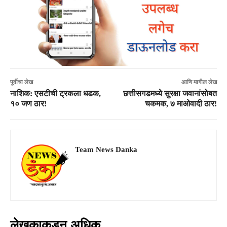
पूर्वीचा लेख
आणि मागील लेख
नाशिक: एसटीची ट्रकला धडक,
छत्तीसगडमध्ये सुरक्षा जवानांसोबत
१० जण ठार!
चकमक, ७ माओवादी ठार!
Team News Danka
लेखकाकडून अधिक