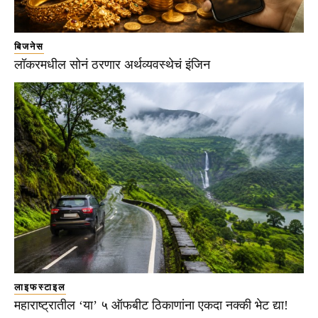
बिजनेस
लॉकरमधील सोनं ठरणार अर्थव्यवस्थेचं इंजिन
लाइफस्टाइल
महाराष्ट्रातील ‘या’ ५ ऑफबीट ठिकाणांना एकदा नक्की भेट द्या!