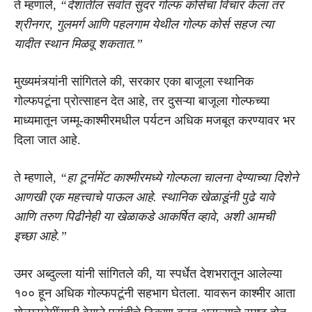
ते म्हणाले,
“देशातील सर्वात सुंदर गोल्फ कोर्सचा विचार केला तर
श्रीनगर, गुलमर्ग आणि पहलगाम येथील गोल्फ कोर्स सहज त्या
यादीत स्थान मिळवू शकतात.”
मुख्यमंत्र्यांनी सांगितले की, सरकार एका बाजूला स्थानिक
गोल्फपटूंना प्रोत्साहन देत आहे, तर दुसऱ्या बाजूला गोल्फच्या
माध्यमातून जम्मू-काश्मीरमधील पर्यटन अधिक मजबूत करण्यावर भर
दिला जात आहे.
ते म्हणाले,
“हा टूर्नामेंट काश्मीरमध्ये गोल्फला चालना देण्याच्या दिशेने
आणखी एक महत्त्वाचे पाऊल आहे. स्थानिक खेळाडूंनी पुढे यावे
आणि तरुण पिढीनेही या खेळाकडे आकर्षित व्हावे, अशी आमची
इच्छा आहे.”
उमर अब्दुल्ला यांनी सांगितले की, या स्पर्धेत देशभरातून आलेल्या
१०० हून अधिक गोल्फपटूंनी सहभाग घेतला. यावरून काश्मीर आता