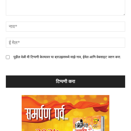
टिप्पणी
ना
ई
मे
पुढील वेळी मी टिप्पणी केल्यावर या ब्राउझरमध्ये माझे नाव, ईमेल आणि वेबसाइट जतन करा.