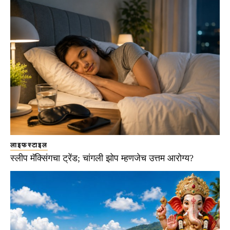
लाइफस्टाइल
स्लीप मॅक्सिंगचा ट्रेंड; चांगली झोप म्हणजेच उत्तम आरोग्य?