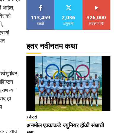
ली आहेत,
्सिको
113,459
2,036
326,000
चाहते
अनुयायी
सदस्य यादी
ी,
इराणी
थित
इतर नवीनतम कथा
श्वभूमीवर,
शिंग्टन
इराणच्या
वाद हा
ल
स्पोर्ट्स
अनमोल एक्काकडे ज्युनियर हॉकी संघाची
 वक्तव्यात
धुरा