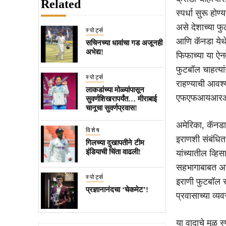
Related
स्पर्धा सुरू ह
असे देशाच्या 
स्पोर्ट्स
आणि कॅनडा येथे
सचिनच्या धावांचा गड अजूनही
अभेद्य!
फिफाच्या या ऐन
फुटबॉल चाहत्यां
स्पोर्ट्स
राहण्याची आवश
लाकडांच्या मोळ्यांपासून
एफएफआयआरआयने
सुवर्णशिखरापर्यंत… मीराबाई
चानूचा सुवर्णप्रवास!
अमेरिका, कॅनडा
विशेष
इराणशी संबंधित 
गिलच्या दुखापतीने टीम
इंडियाची चिंता वाढली!
यांच्यातील व्ह
सहभागाबाबत अने
स्पोर्ट्स
इराणी फुटबॉल 
प्रज्ञानानंदचा ‘चेकमेट’!
प्रवासाच्या व्य
या वादाचे मूळ स्