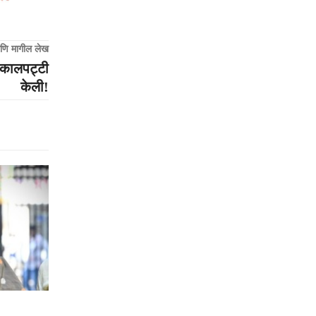
णि मागील लेख
 हकालपट्टी
केली!