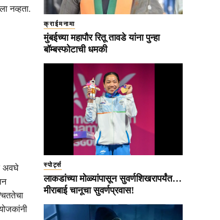
ला नव्हता.
क्राईमनामा
मुंबईच्या महापौर रितू तावडे यांना पुन्हा
बॉम्बस्फोटाची धमकी
स्पोर्ट्स
ा अवघे
लाकडांच्या मोळ्यांपासून सुवर्णशिखरापर्यंत…
लन
मीराबाई चानूचा सुवर्णप्रवास!
चिततेचा
आयोजकांनी