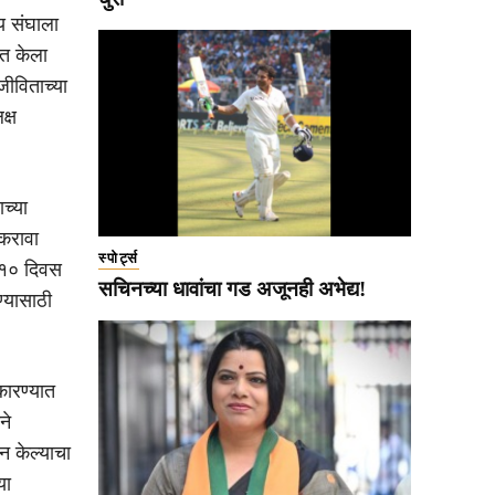
य संघाला
ित केला
जीविताच्या
क्ष
च्या
 करावा
स्पोर्ट्स
ळ १० दिवस
सचिनच्या धावांचा गड अजूनही अभेद्य!
ण्यासाठी
कारण्यात
ने
न केल्याचा
या