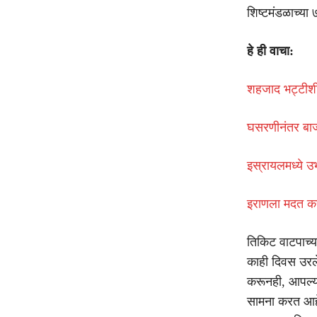
शिष्टमंडळाच्या 
हे ही वाचा:
शहजाद भट्टीशी 
घसरणीनंतर बाज
इस्रायलमध्ये उ
इराणला मदत करण
तिकिट वाटपाच्य
काही दिवस उरले
करूनही, आपल्या
सामना करत आहेत.