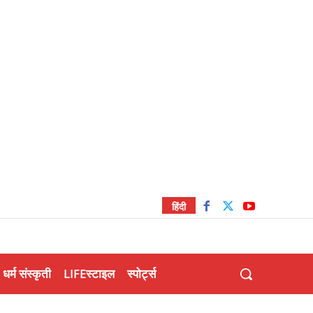
हिंदी
धर्म संस्कृती
LIFEस्टाइल
स्पोर्ट्स