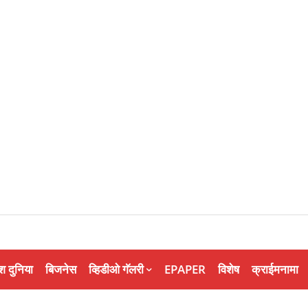
श दुनिया
बिजनेस
व्हिडीओ गॅलरी
EPAPER
विशेष
क्राईमनामा