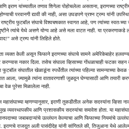
णि इराण यांच्यातील तणाव शिगेला पोहोचलेला असताना, इराणच्या राष्ट्री
 होण्याची परवानगी द्यावी की नाही, असा उघडपणे प्रश्न ट्रम्प यांनी उपस्थ
 राष्ट्रीय फुटबॉल संघाचे विश्वचषकात स्वागत आहे, पण त्यांच्या स्वतःच्या 
 दृष्टीने त्यांचे येथे असणे योग्य आहे असे मला वाटत नाही. या प्रकरणाकडे ल
वाद!” असे ट्रम्प यांनी लिहिले होते.
ता व्यक्त केली असून फिफाने इराणच्या संघाचे सामने अमेरिकेबाहेर हलवण्या
चार करण्यास नकार दिला. तसेच संघाला व्हिसाच्या गोंधळाचाही फटका सहन
 फुटबॉल संघातील खेळाडूंना स्पर्धेतील त्यांच्या पहिल्या सामन्याच्या केव
यात आला, ज्यामुळे त्यांना वातावरणाशी जुळवून घेण्यासाठी आणि तयारी कर
ाचा वेळ पुरेसा मिळालेला नाही.
ल महासंघाच्या म्हणण्यानुसार, इराणी तुकडीतील अनेक सदस्यांना व्हिसा ना
मुख व्यवस्थापकीय आणि प्रशासकीय सदस्यांचा समावेश होता. या महासंघा
नपदाच्या जबाबदाऱ्यांचे उल्लंघन केल्याचा आणि फिफाच्या नियमांचे उल्लंघ
 इराणचे राजदूत अली पासंदीदेह यांनी सांगितले की, तिजुआना येथे आलेल्