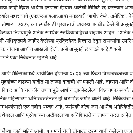
ोण्याच्या काही दिवस आधीच इराणला देण्यात आलेली तिकिटे रद्द करण्यात आ
फुटबॉल महासंघाने (एफएफआयआरआय) मंगळवारी जाहीर केले. अमेरिका, मेक
 होणाऱ्या २०२६ च्या स्पर्धेसाठी प्रवासाची व्यवस्था आधीच केलेली असूनह
वेळच्या निर्णयामुळे अनेक समर्थक स्टेडियमबाहेरच राहणार आहेत. “अनेक 
नी अधिकृतपणे जाहीर केलेल्या प्रक्रियेवर विश्वास ठेवून सामन्यांना उपस्
्यक योजना आधीच आखली होती, असे असूनही हे घडले आहे,” असे
 एका निवेदनात म्हटले आहे.
 आणि मेक्सिकोमध्ये आयोजित होणाऱ्या २०२६ च्या फिफा विश्वचषकाच्या पार्
मुद्द्यांच्या वाढत्या यादीत या ताज्या वादाची भर पडली आहे. तेहरान आणि वॉ
िसा विवाद आणि राजकीय तणावामुळे आधीच झाकोळलेल्या विश्वचषक स्पर्धेत 
क महिन्यांच्या अनिश्चिततेनंतर ही घडामोड समोर आली आहे. तिकिटांचा 
समर्थकांसाठी एक नवीन धक्का आहे, ज्यांपैकी बरेच जण आधीच अमेरिकेती
वस्थेबद्दल आणि प्रवेशाच्या अटींबद्दलच्या अनिश्चिततेचा सामना करत आहेत.
पर्धेच्या काही महिने आधी, १२ मार्च रोजी डोनाल्ड ट्रम्प यांनी केलेल्या एका