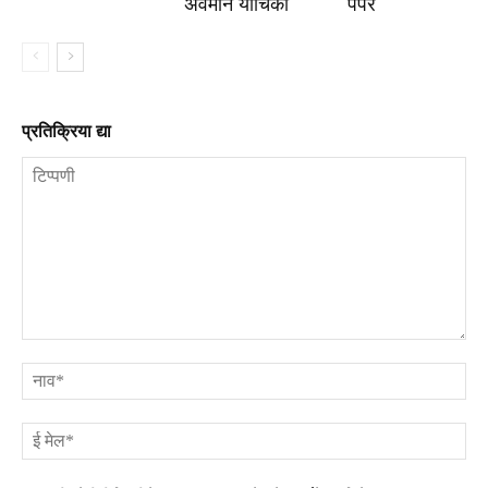
अवमान याचिका
पेपर
प्रतिक्रिया द्या
टिप्पणी
ना
ई
मे