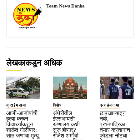
Team News Danka
लेखकाकडून अधिक
क्राईमनामा
विशेष
क्राईमनामा
आजी-आजोबांची
अंधेरीतील
छापखान्यातून
हत्या करून
ईएसआयसी
नव्हे,
विद्यार्थ्याकडून
रुग्णालय कधी
प्रश्नपत्रिका
शाळेत गोळीबार;
सुरू होणार?
तयार करतानाच
सात जणांचा मृत्यू
राजेश शर्मांची
फोडला नीटचा