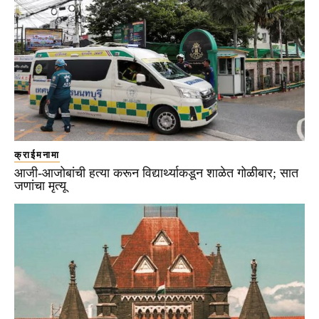
क्राईमनामा
आजी-आजोबांची हत्या करून विद्यार्थ्याकडून शाळेत गोळीबार; सात
जणांचा मृत्यू