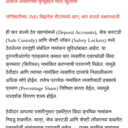
अकील अख्तरच्या मृत्यूबद्दल मोठा खुलासा
जोगेश्वरीच्या JMS बिझनेस सेंटरमध्ये आग; चार मजले भक्ष्यस्थानी
ही चार कलमे ठेव खात्यांमध्ये (Deposit Accounts), सेफ कस्टडी
(Safe Custody) आणि सेफ्टी लॉकर (Safety Lockers) मध्ये
ठेवलेल्या वस्तूंशी संबंधित नामांकन सुविधांबाबत आहेत. या
दुरुस्तीअंतर्गत ग्राहकांना कमाल चार व्यक्तींना एकाचवेळी किंवा
क्रमवार (सिरीयल) नामांकित करण्याची परवानगी मिळेल. यामुळे
ठेवीदार आणि त्यांच्या नामांकित व्यक्तींना दाव्यांचे निकालीकरण
अधिक सोपे होईल. तसेच प्रत्येक नामांकित व्यक्तीसाठी हक्काचे
प्रमाण (Percentage Share) निश्चित करता येईल, ज्यामुळे
पारदर्शक वितरण शक्य होईल.
ठेवीदार आपल्या पसंतीनुसार एकत्रित किंवा क्रमिक नामांकन
निवडू शकतील. मात्र, सेफ कस्टडी आणि सेफ्टी लॉकरच्या बाबतीत
एकाचवेळी नामांकनास परवानगी नसेल — फक्त क्रमिक नामांकन