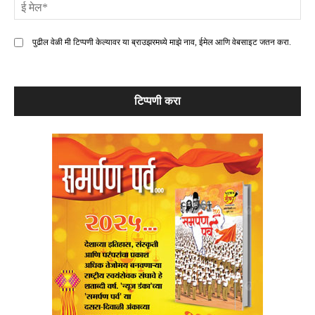
ई
मे
पुढील वेळी मी टिप्पणी केल्यावर या ब्राउझरमध्ये माझे नाव, ईमेल आणि वेबसाइट जतन करा.