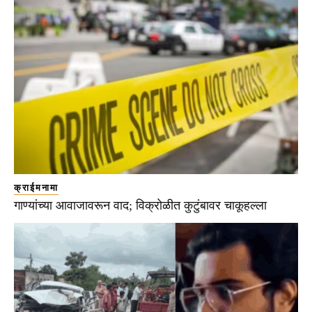
क्राईमनामा
गाण्यांच्या आवाजावरून वाद; विक्रोळीत कुटुंबावर चाकूहल्ला