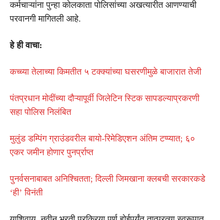
कर्मचाऱ्यांना पुन्हा कोलकाता पोलिसांच्या अखत्यारीत आणण्याची
परवानगी मागितली आहे.
हे ही वाचा:
कच्च्या तेलाच्या किमतीत ५ टक्क्यांच्या घसरणीमुळे बाजारात तेजी
पंतप्रधान मोदींच्या दौऱ्यापूर्वी जिलेटिन स्टिक सापडल्याप्रकरणी
सहा पोलिस निलंबित
मुलुंड डम्पिंग ग्राउंडवरील बायो-रिमेडिएशन अंतिम टप्प्यात; ६०
एकर जमीन होणार पुनर्प्राप्त
पुनर्वसनाबाबत अनिश्चितता; दिल्ली जिमखाना क्लबची सरकारकडे
‘ही’ विनंती
याशिवाय, नवीन भरती प्रक्रिया पूर्ण होईपर्यंत तात्पुरत्या स्वरूपात