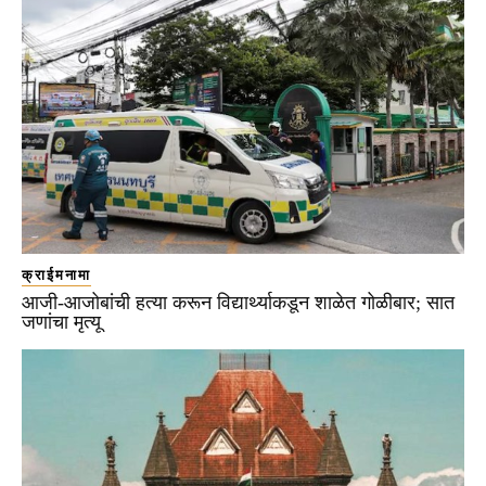
क्राईमनामा
आजी-आजोबांची हत्या करून विद्यार्थ्याकडून शाळेत गोळीबार; सात
जणांचा मृत्यू