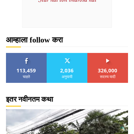
आम्हाला follow करा
113,459
2,036
326,000
चाहते
अनुयायी
सदस्य यादी
इतर नवीनतम कथा