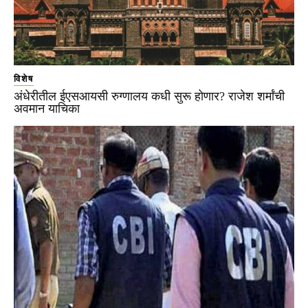
विशेष
अंधेरीतील ईएसआयसी रुग्णालय कधी सुरू होणार? राजेश शर्मांची
अवमान याचिका