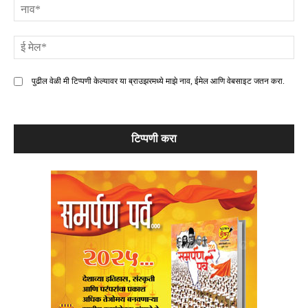
ना
ई
मे
पुढील वेळी मी टिप्पणी केल्यावर या ब्राउझरमध्ये माझे नाव, ईमेल आणि वेबसाइट जतन करा.