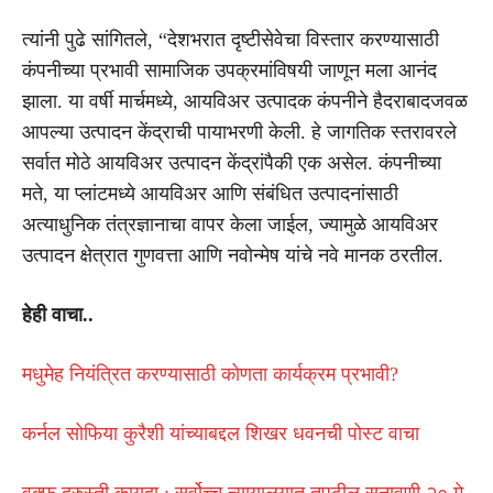
त्यांनी पुढे सांगितले, “देशभरात दृष्टीसेवेचा विस्तार करण्यासाठी
कंपनीच्या प्रभावी सामाजिक उपक्रमांविषयी जाणून मला आनंद
झाला. या वर्षी मार्चमध्ये, आयविअर उत्पादक कंपनीने हैदराबादजवळ
आपल्या उत्पादन केंद्राची पायाभरणी केली. हे जागतिक स्तरावरले
सर्वात मोठे आयविअर उत्पादन केंद्रांपैकी एक असेल. कंपनीच्या
मते, या प्लांटमध्ये आयविअर आणि संबंधित उत्पादनांसाठी
अत्याधुनिक तंत्रज्ञानाचा वापर केला जाईल, ज्यामुळे आयविअर
उत्पादन क्षेत्रात गुणवत्ता आणि नवोन्मेष यांचे नवे मानक ठरतील.
हेही वाचा..
मधुमेह नियंत्रित करण्यासाठी कोणता कार्यक्रम प्रभावी?
कर्नल सोफिया कुरैशी यांच्याबद्दल शिखर धवनची पोस्ट वाचा
वक्फ दुरुस्ती कायदा : सर्वोच्च न्यायालयात तपुढील सुनावणी २० मे