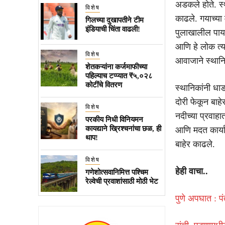
अडकले होते. स
विशेष
काढले. गयाच्या 
गिलच्या दुखापतीने टीम
इंडियाची चिंता वाढली!
पुलाखालील पाय
आणि हे लोक त्य
विशेष
आवाजाने स्थान
शेतकऱ्यांना कर्जमाफीच्या
पहिल्याच टप्प्यात ₹५,०२८
कोटींचे वितरण
स्थानिकांनी धा
दोरी फेकून बाह
विशेष
नदीच्या प्रवा
परकीय निधी विनियमन
कायद्याने ख्रिश्चनांचा छळ, ही
आणि मदत कार्यात
थाप!
बाहेर काढले.
विशेष
हेही वाचा..
गणेशोत्सवानिमित्त पश्चिम
रेल्वेची प्रवाशांसाठी मोठी भेट
पुणे अपघात : प