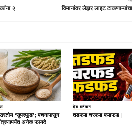
आ
ईकांना २
विमानांवर लेझर लाइट टाकणाऱ्यांच
इल
देश वर्तमान
ठरतोय ‘सुपरफूड’; पचनापासून
तडफड चरफड फडफड |
त्रणापर्यंत अनेक फायदे