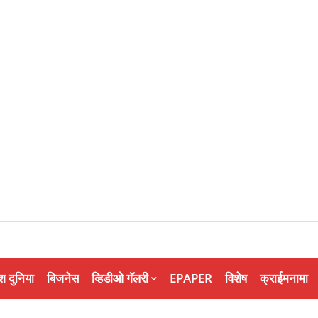
श दुनिया
बिजनेस
व्हिडीओ गॅलरी
EPAPER
विशेष
क्राईमनामा