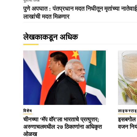
पूर्वीचा लेख
पुणे अपघात : पंतप्रधान मदत निधीतून मृतांच्या नातेवा
लाखांची मदत मिळणार
लेखकाकडून अधिक
विशेष
लाइफस्टा
चीनच्या ‘मॅप वॉर’ला भारताचे प्रत्युत्तर;
इसबगोल 
अरुणाचलमधील २७ ठिकाणांना अधिकृत
वजन नियं
ओळख