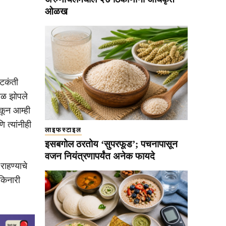
ओळख
भटकंती
वळ झोपले
कून आम्ही
त्यांनीही
लाइफस्टाइल
इसबगोल ठरतोय ‘सुपरफूड’; पचनापासून
वजन नियंत्रणापर्यंत अनेक फायदे
राहण्याचे
किनारी