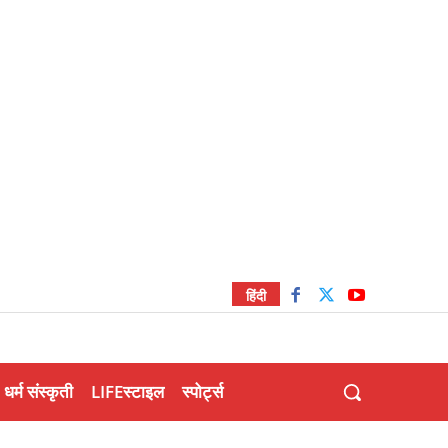
हिंदी
धर्म संस्कृती
LIFEस्टाइल
स्पोर्ट्स