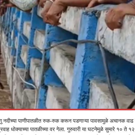
गु नदीच्या पाणीपातळीत रुक-रुक करून पडणाऱ्या पावसामुळे अचानक वाढ
प्रवाह धोक्याच्या पातळीच्या वर गेला. गुरुवारी या घटनेमुळे सुमारे १० ते 