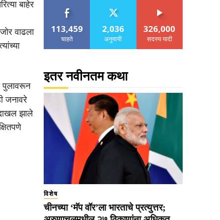
त्या बाहेर
113,459
2,036
326,000
 जोर वाढला
चाहते
अनुयायी
सदस्य यादी
ांच्या
इतर नवीनतम कथा
ा पुलावरून
ी जनावरे
 दाखल झाले
्षितपणे
विशेष
चीनच्या ‘मॅप वॉर’ला भारताचे प्रत्युत्तर;
अरुणाचलमधील २७ ठिकाणांना अधिकृत