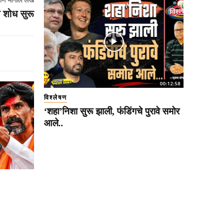
णि मागील लेख
ा शोध सुरू
00:12:58
विश्लेषण
‘शहा’निशा सुरू झाली, फंडिंगचे पुरावे समोर
आले..