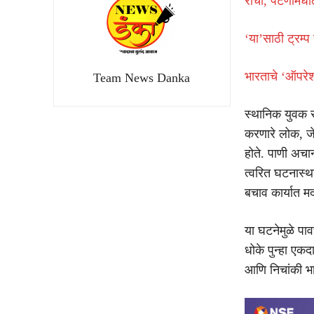
रांची, पटणामधी
‘या’साठी ट्रम्प 
भारताचे ‘ऑपरेश
Team News Danka
स्थानिक युवक स
करणारे लोक, जे
होते. पाणी अचा
त्वरित घटनास्
बचाव कार्यात म
या घटनेमुळे पाव
धोके पुन्हा एक
आणि निचांकी भाग