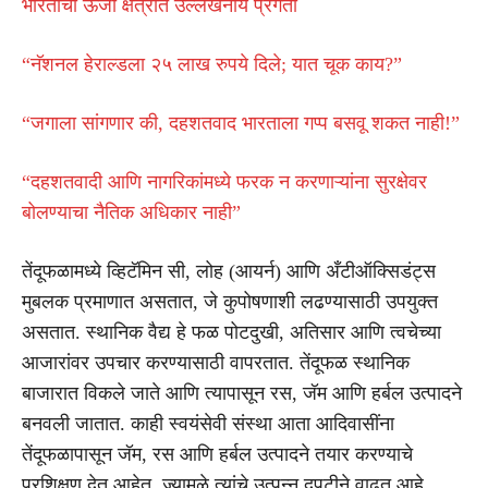
भारताची ऊर्जा क्षेत्रात उल्लेखनीय प्रगती
“नॅशनल हेराल्डला २५ लाख रुपये दिले; यात चूक काय?”
“जगाला सांगणार की, दहशतवाद भारताला गप्प बसवू शकत नाही!”
“दहशतवादी आणि नागरिकांमध्ये फरक न करणाऱ्यांना सुरक्षेवर
बोलण्याचा नैतिक अधिकार नाही”
तेंदूफळामध्ये व्हिटॅमिन सी, लोह (आयर्न) आणि अँटीऑक्सिडंट्स
मुबलक प्रमाणात असतात, जे कुपोषणाशी लढण्यासाठी उपयुक्त
असतात. स्थानिक वैद्य हे फळ पोटदुखी, अतिसार आणि त्वचेच्या
आजारांवर उपचार करण्यासाठी वापरतात. तेंदूफळ स्थानिक
बाजारात विकले जाते आणि त्यापासून रस, जॅम आणि हर्बल उत्पादने
बनवली जातात. काही स्वयंसेवी संस्था आता आदिवासींना
तेंदूफळापासून जॅम, रस आणि हर्बल उत्पादने तयार करण्याचे
प्रशिक्षण देत आहेत, ज्यामुळे त्यांचे उत्पन्न दुपटीने वाढत आहे.