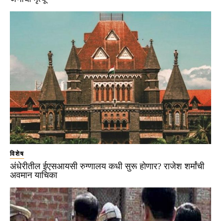
विशेष
अंधेरीतील ईएसआयसी रुग्णालय कधी सुरू होणार? राजेश शर्मांची
अवमान याचिका