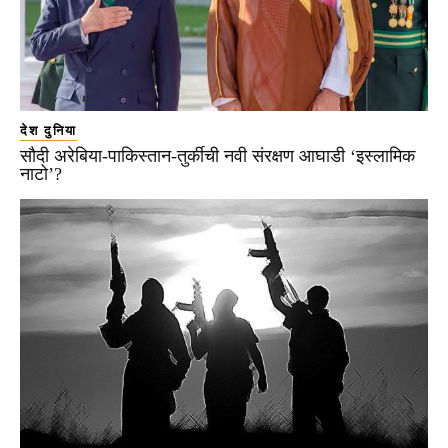
देश दुनिया
सौदी अरेबिया-पाकिस्तान-तुर्कीची नवी संरक्षण आघाडी ‘इस्लामिक
नाटो’?