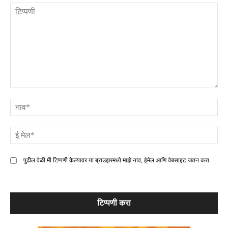
टिप्पणी
ना
ई
मे
पुढील वेळी मी टिप्पणी केल्यावर या ब्राउझरमध्ये माझे नाव, ईमेल आणि वेबसाइट जतन करा.