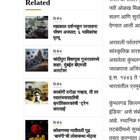
Related
नवी ओळख मिळाली 
सलग आणि सुरक्ष
विशेष
देण्यात आली आह
महाकाल दर्शनाहून परतताना
भीषण अपघात; ६ भाविकांचा
मृत्यू
अरावली पर्वतरां
सांस्कृतिक वार
विशेष
चांदीपुरा विषाणूचा गुजरातमध्ये
असलेला कुंभलगड
कहर; मुंबईत बीएमसी
जवळपास अजिंक्य
अलर्टवर
इ.स. १४४३ ते १४
विशेष
भारतातील प्रमुख
काकोरी दरोडा नव्हता, ती तर
स्वातंत्र्यासाठीची
कुंभलगड किल्ल्य
क्रांतिकारकांची ‘ट्रेन
कारवाई’
इंडिया’ असे सं
आहे. स्थानिक म
विशेष
तटबंदीमध्ये सुर
कोकणच्या मातीतली गूढ
‘बायंगी’ची लोककथा मोठ्या
तयार करण्यात आ