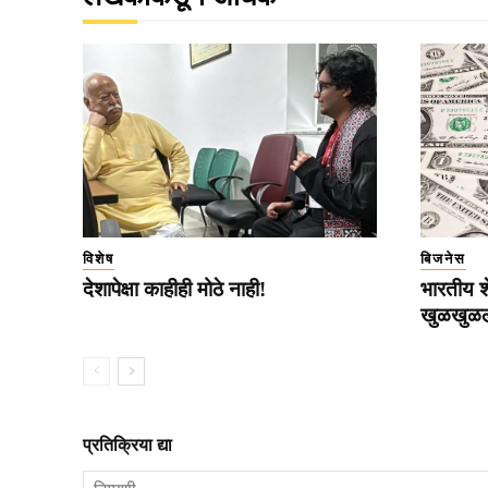
विशेष
बिजनेस
देशापेक्षा काहीही मोठे नाही!
भारतीय श
खुळखुळ
प्रतिक्रिया द्या