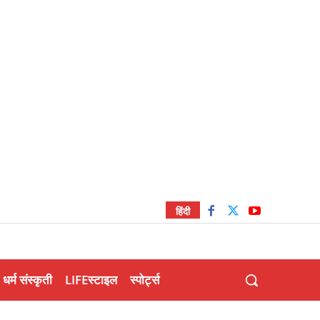
हिंदी
धर्म संस्कृती
LIFEस्टाइल
स्पोर्ट्स