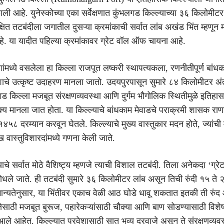
आहे. युनेस्कोच्या एका सर्वेक्षणात कुंभलगड किल्ल्याच्या ३६ किलोमीटर 
ित तटबंदीला जगातील दुसऱ्या क्रमांकाची सर्वात लांब अखंड भिंत म्हणून म
े. या यादीत पहिल्या क्रमांकावर ग्रेट वॉल ऑफ चायना आहे.
गांमध्ये वसलेला हा किल्ला राजपूत लष्करी स्थापत्यकला, रणनीतीपूर्ण बां
शाचे उत्कृष्ट उदाहरण मानला जातो. उदयपुरपासून सुमारे ८४ किलोमीटर अ
 किल्ला मजबूत संरक्षणव्यवस्था आणि दुर्गम भौगोलिक स्थितीमुळे इतिहा
 मानला जात होता. या किल्ल्याचे बांधकाम मेवाडचे पराक्रमी शासक राणा 
५८ दरम्यान करवून घेतले. किल्ल्याचे मुख्य वास्तुकार मदन होते, ज्यांची 
 वास्तुविशारदांमध्ये गणना केली जाते.
ाचे सर्वात मोठे वैशिष्ट्य म्हणजे त्याची विशाल तटबंदी. तिला अनेकदा ‘ग्
बोधले जाते. ही तटबंदी सुमारे ३६ किलोमीटर लांब असून तिची रुंदी १५ ते 
ान्यतेनुसार, या भिंतीवर एकाच वेळी आठ घोडे धावू शकतात इतकी ती रुंद 
क्षेसाठी मजबूत बुरूज, पहारेकऱ्यांसाठी चौक्या आणि बाण सोडण्यासाठी विशे
ले आहेत. किल्ल्यात प्रवेशासाठी सात भव्य दरवाजे असून ते संरक्षणव्य