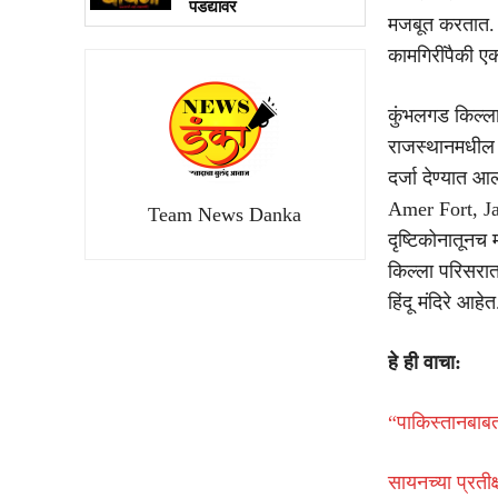
पडद्यावर
मजबूत करतात. प
कामगिरींपैकी ए
कुंभलगड किल्ला 
राजस्थानमधील H
दर्जा देण्यात
Amer Fort, Ja
Team News Danka
दृष्टिकोनातूनच म
किल्ला परिसरात
हिंदू मंदिरे आहेत
हे ही वाचा:
“पाकिस्तानबाबत
सायनच्या प्रती