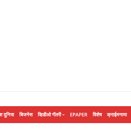
श दुनिया
बिजनेस
व्हिडीओ गॅलरी
EPAPER
विशेष
क्राईमनामा