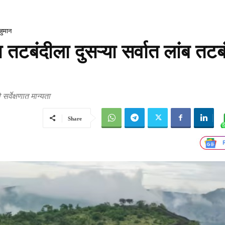
हुमान
टबंदीला दुसऱ्या सर्वात लांब तटब
र्वेक्षणात मान्यता
Share