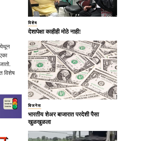
विशेष
देशापेक्षा काहीही मोठे नाही!
येथून
 एका
 जातो.
ात विशेष
बिजनेस
भारतीय शेअर बाजारात परदेशी पैसा
खुळखुळला