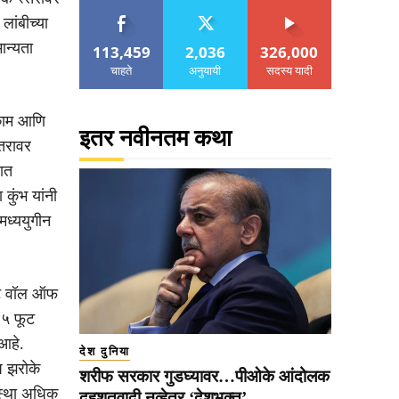
लांबीच्या
ान्यता
113,459
2,036
326,000
चाहते
अनुयायी
सदस्य यादी
धकाम आणि
इतर नवीनतम कथा
ंतरावर
सात
कुंभ यांनी
मध्ययुगीन
रेट वॉल ऑफ
२५ फूट
आहे.
देश दुनिया
ष झरोके
शरीफ सरकार गुडघ्यावर…पीओके आंदोलक
वस्था अधिक
दहशतवादी नव्हेतर ‘देशभक्त’