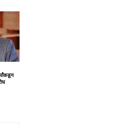
्यांकडून
रोध