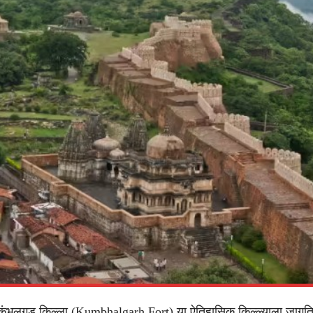
कुंभलगड किल्ला (Kumbhalgarh Fort) या ऐतिहासिक किल्ल्याला जागत