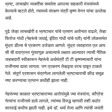
भ्रष्ट, लाचखोर व्यक्तींचा समावेश आपल्या सहकारी मंत्र्यांमध्ये
केल्याचे म्हटले होते, त्यामध्ये संरक्षण मंत्री कृष्ण मेनन यांचा उल्लेख
आहे.
पुढे जेव्हा लाचखोरी व भ्रष्टाचार यांचे प्रमाण अतोनात वाढले, तेव्हा
फिरोज गांधी (नेहरूंचे जावई, इंदिरा गांधी यांचे पती) यांनी लोकसभेत
मुंध्रा डील्स चे प्रकरण उजेडात आणले. मुंध्रा व्यवहारात एल आय
सी ची वादग्रस्त गुंतवणूक असल्याचे लक्षात आल्यावर त्याची नैतिक
जबाबदारी स्वीकारून नेहरूंचे अर्थमंत्री टी टी कृष्णम्माचारी यांना
राजीनामा द्यावा लागला. पण प्रकरण तेव्हढ्या वरच दाबून टाकले
गेले. संपूर्ण प्रशासन यंत्रणेला लागलेली भ्रष्टाचाराची कीड समूळ
नष्ट करण्याचा प्रयत्न कधीही झाला नाही.
नेहरूंच्या काळात भ्रष्टाचाराच्या आरोपांमुळे ज्या मंत्र्यांना, कॉंग्रेस
नेत्यांना राजीनामे द्यावे लागले, त्यांच्या विरुद्ध म्हणावी तशी कठोर
कारवाई कधीच झाली नाही. इथे डॉ. धर्मा तेजा आणि त्यांची जयंती