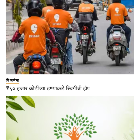
बिजनेस
₹६० हजार कोटींच्या टप्प्याकडे स्विगीची झेप