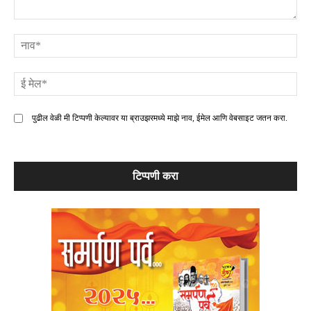
टिप्पणी
ना
ई
मे
पुढील वेळी मी टिप्पणी केल्यावर या ब्राउझरमध्ये माझे नाव, ईमेल आणि वेबसाइट जतन करा.