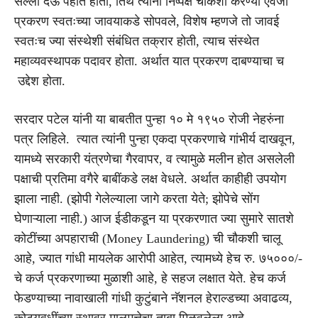
सल्ला देऊ पहात होती, तिथे त्यांनी निष्पक्ष चौकशी करण्या ऐवजी
प्रकरण स्वतःच्या जावयाकडे सोपवले, विशेष म्हणजे तो जावई
स्वतःच ज्या संस्थेशी संबंधित तक्रार होती, त्याच संस्थेत
महाव्यवस्थापक पदावर होता. अर्थात यात प्रकरण दाबण्याचा च
उद्देश होता.
सरदार पटेल यांनी या बाबतीत पुन्हा १० मे १९५० रोजी नेहरुंना
पत्र लिहिले. त्यात त्यांनी पुन्हा एकदा प्रकरणाचे गांभीर्य दाखवून,
यामध्ये सरकारी यंत्रणेचा गैरवापर, व त्यामुळे मलीन होत असलेली
पक्षाची प्रतिमा वगैरे बाबींकडे लक्ष वेधले. अर्थात काहीही उपयोग
झाला नाही. (झोपी गेलेल्याला जागे करता येते; झोपेचे सोंग
घेणाऱ्याला नाही.) आज ईडीकडून या प्रकरणात ज्या सुमारे सातशे
कोटींच्या अपहाराची (Money Laundering) ची चौकशी चालू
आहे, ज्यात गांधी मायलेक आरोपी आहेत, त्यामध्ये हेच रु. ७५०००/-
चे कर्ज प्रकरणाच्या मुळाशी आहे, हे सहज लक्षात येते. हेच कर्ज
फेडण्याच्या नावाखाली गांधी कुटुंबाने नॅशनल हेराल्डच्या अवाढव्य,
कोट्यवधींच्या स्थावर मालमत्तेचा ताबा मिळवलेला आहे.