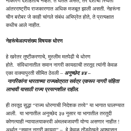
नाकारणे देशहिताचे नव्हते. ते घेतले असते, तर देशाची स्थिती
आंतरराष्ट्रीय राजकारणात अधिक मजबूत झाली असती. नेहरूंना
चीन बरोबर जे काही चांगले संबंध अभिप्रेत होते, ते प्रत्यक्षात
कधीच आले नाहीत.
नेहरूंचे
अल्पसंख्य विषयक धोरण
हे खरेतर तुष्टीकरणाचे, मुस्लीम मतपेढी चे धोरण
होते. संविधानातील समान नागरी कायद्याची तरतूद त्यांनी केवळ
एका वाक्यापुरती सीमित ठेवली –
अनुच्छेद
४४ –
नागरिकांना
भारताच्या राज्य
क्षेत्रात
सर्वत्र एकरूप नागरी संहिता
लाभावी यासाठी राज्य प्रयत्नशील राहील.
ही तरतूद सुद्धा “राज्य धोरणाची निदेशक तत्त्वे” या भागात घालण्यात
आली. या भागातील अनुच्छेद ३७ नुसार या भागातील तरतुदी
कोणत्याही न्यायालयाकरवी अंमलबजावणी योग्य असणार नाहीत !
अर्थात “समान नागरी कायदा” – हे केवळ तोंडदेखले आश्वासन