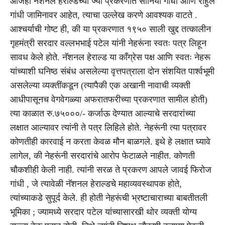
आजही नॅशनल हेराल्डच्या ज्या प्रकरणात सोनिया गांधी आणि राहुल
गांधी जामिनावर आहेत, त्याचा उल्लेख करणे आवश्यक वाटते .
आश्चर्याची गोष्ट ही, की या प्रकरणात १९५० साली खुद्द तत्कालीन
गृहमंत्री सरदार वल्लभभाई पटेल यांनी नेहरूंना स्वतः पत्र लिहून
सावध केले होते. नॅशनल हेराल्ड या कॉंग्रेस पक्ष आणि स्वतः नेहरू
यांच्याशी घनिष्ठ संबंध असलेल्या वृत्तपत्राला दोन संशयित पार्श्वभूमी
असलेल्या व्यक्तींकडून (त्यापैकी एक अखानी नावाची व्यक्ती
आधीपासूनच वेगवेगळ्या अफरातफरीच्या प्रकरणात सामील होती)
त्या काळात रु.७५०००/- कर्जाऊ देण्यात आल्याचे सरदारांच्या
लक्षात आल्यावर त्यांनी ते पत्र लिहिले होते. नेहरूंनी त्या पत्रावर
कोणतीही कारवाई न करता केवळ मौन बाळगले. इथे हे लक्षात घ्यावे
लागेल, की नेहरूंनी सरदारांचे आरोप फेटाळले नाहीत. कोणती
चौकशीही केली नाही. त्यांनी सरळ ते प्रकरण आपले जावई फिरोज
गांधी , जे त्यावेळी नॅशनल हेराल्डचे महाव्यवस्थापक होते,
त्यांच्याकडे सुपूर्द केले. ही होती नेहरूंची भ्रष्टाचाराच्या बाबतीतली
भूमिका ; ज्यामध्ये सरदार पटेल यांच्यासारखी थोर व्यक्ती योग्य