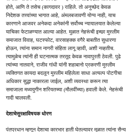
होते, आणि ते तसेच (कागदावर ) राहिले. तो अनुच्छेद केवळ
निदेशक तत्त्वांच्या भागात आहे, अंमलबजावणी योग्य नाही, याच
कारणाने आजवर अनेकदा अनेकांनी सर्वोच्च न्यायालयात केलेल्या
याचिका फेटाळण्यात आल्या आहेत. मुळात नेहरूंची इच्छा मुस्लीम
समाजात विवाह, घटस्फोट, वारसाहक्क वगैरे बाबतीत सुधारणा
होऊन, त्यांना समान नागरी संहिता लागू व्हावी, अशी नव्हतीच.
त्यामुळेच त्यांनी ही घटनात्मक तरतूद केवळ नावापुरती ठेवली. पुढे
त्यांच्या नातवाने, राजीव गांधी यांनी शहाबानो प्रकरणी मुस्लीम
व्यक्तिगत कायदा बदलून मुस्लीम महिलेला साधा अत्यल्प पोटगीचा
अधिकार सुद्धा नाकारला जाईल, अशी व्यवस्था करून त्या
समाजाला मध्ययुगीन शरियतच्या (मौलवींच्या) हवाली केले. नेहरूंची
गादी चालवली.
देशाचे
सुरक्षाविषयक धोरण
पंतप्रधान म्हणून देशाचा कारभार हाती घेतल्यावर
मुळात त्यांना सैन्य