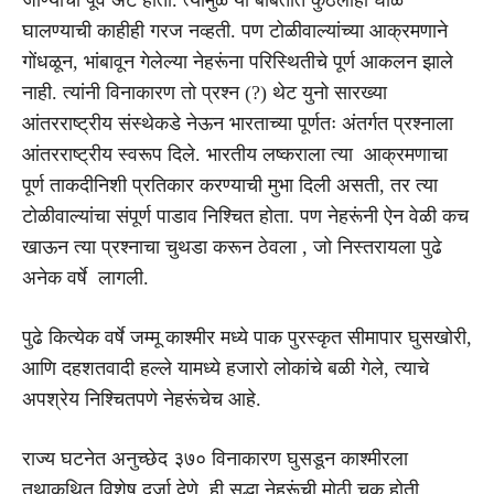
घालण्याची काहीही गरज नव्हती. पण टोळीवाल्यांच्या आक्रमणाने
गोंधळून, भांबावून गेलेल्या नेहरूंना परिस्थितीचे पूर्ण आकलन झाले
नाही. त्यांनी विनाकारण तो प्रश्न (?) थेट युनो सारख्या
आंतरराष्ट्रीय संस्थेकडे नेऊन भारताच्या पूर्णतः अंतर्गत प्रश्नाला
आंतरराष्ट्रीय स्वरूप दिले. भारतीय लष्कराला त्या आक्रमणाचा
पूर्ण ताकदीनिशी प्रतिकार करण्याची मुभा दिली असती, तर त्या
टोळीवाल्यांचा संपूर्ण पाडाव निश्चित होता. पण नेहरूंनी ऐन वेळी कच
खाऊन त्या प्रश्नाचा चुथडा करून ठेवला , जो निस्तरायला पुढे
अनेक वर्षे लागली.
पुढे कित्येक वर्षे जम्मू काश्मीर मध्ये पाक पुरस्कृत सीमापार घुसखोरी,
आणि दहशतवादी हल्ले यामध्ये हजारो लोकांचे बळी गेले, त्याचे
अपश्रेय निश्चितपणे नेहरूंचेच आहे.
राज्य घटनेत अनुच्छेद ३७० विनाकारण घुसडून काश्मीरला
तथाकथित विशेष दर्जा देणे, ही सुद्धा नेहरूंची मोठी चूक होती.