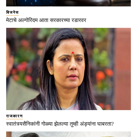
बिजनेस
मेटाचे अल्गोरिदम आता सरकारच्या रडारवर
राजकारण
स्वातंत्र्यसैनिकांनी गोळ्या झेलल्या तुम्ही अंड्यांना घाबरता?