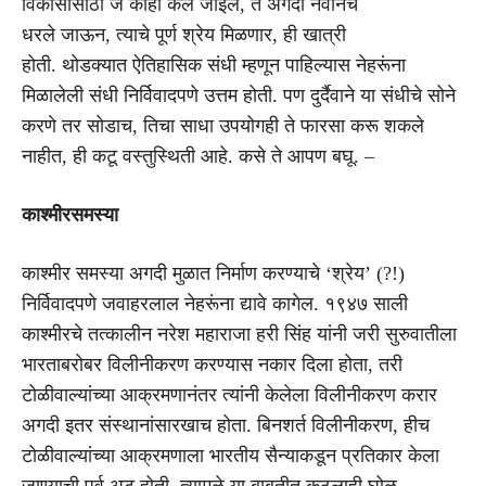
विकासासाठी जे काही केले जाईल, ते अगदी नवीनच
धरले जाऊन, त्याचे पूर्ण श्रेय मिळणार, ही खात्री
होती. थोडक्यात ऐतिहासिक संधी म्हणून पाहिल्यास नेहरूंना
मिळालेली संधी निर्विवादपणे उत्तम होती. पण दुर्दैवाने या संधीचे सोने
करणे तर सोडाच, तिचा साधा उपयोगही ते फारसा करू शकले
नाहीत, ही कटू वस्तुस्थिती आहे. कसे ते आपण बघू. –
काश्मीर
समस्या
काश्मीर समस्या अगदी मुळात निर्माण करण्याचे ‘श्रेय’ (?!)
निर्विवादपणे जवाहरलाल नेहरूंना द्यावे कागेल. १९४७ साली
काश्मीरचे तत्कालीन नरेश महाराजा हरी सिंह यांनी जरी सुरुवातीला
भारताबरोबर विलीनीकरण करण्यास नकार दिला होता, तरी
टोळीवाल्यांच्या आक्रमणानंतर त्यांनी केलेला विलीनीकरण करार
अगदी इतर संस्थानांसारखाच होता. बिनशर्त विलीनीकरण, हीच
टोळीवाल्यांच्या आक्रमणाला भारतीय सैन्याकडून प्रतिकार केला
जाण्याची पूर्व अट होती. त्यामुळे या बाबतीत कुठलाही घोळ