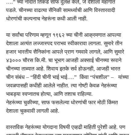
….” च्या नादात तिकडे साफ दुर्लक्ष केले, जे देशाला महागात
पडले. चीनच्या वाढत्या सैनिकी सामर्थ्याची आणि विस्तारवादी
धोरणांची कल्पनाच नेहरूंना कधी आली नाही.
या सर्वांचा परिणाम म्हणून १९६२ च्या चीनी आक्रमणात आपल्या
देशाला अत्यंत लज्जास्पद पराभव स्वीकारावा लागला. सुमारे तीन
हजार भारतीय सैनिकांना आपले प्राण गमवावे लागले, आणि सुमारे
४३००० चौरस कि.मी. चा भूभाग आजही अक्साई चीनच्या रूपाने
चीनच्या ताब्यात आहे. शिवाय इतके सर्व होऊनही, आजही भारत
चीन संबंध – “हिंदी चीनी भाई भाई….” किंवा “पंचशील” – यांच्या
जवळपासही कधीही आलेले नाहीत. त्या गोष्टी केवळ नेहरूंच्या
भाबड्या स्वप्नातच होत्या, आणि तशाच राहिल्या.
नेहरूंच्या चुकीच्या, साफ फसलेल्या धोरणांची फार मोठी किंमत
देशाला चुकवावी लागली आहे.
वास्तविक नेहरूंच्या योगदाना विषयी एव्हढी माहिती पुरेशी आहे. पण