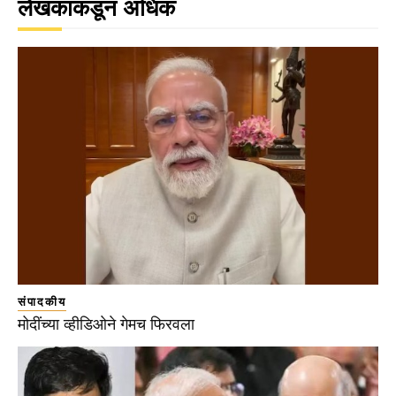
लेखकाकडून अधिक
संपादकीय
मोदींच्या व्हीडिओने गेमच फिरवला