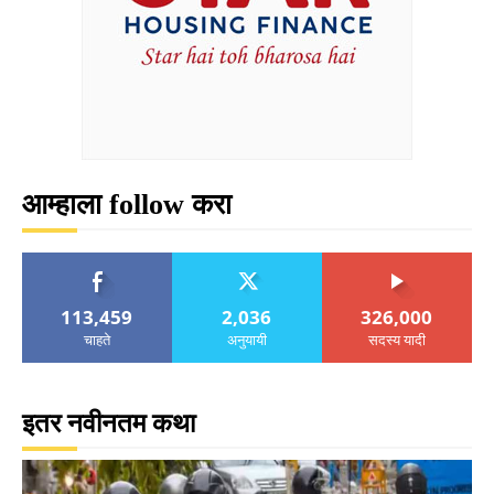
आम्हाला follow करा
113,459
2,036
326,000
चाहते
अनुयायी
सदस्य यादी
इतर नवीनतम कथा