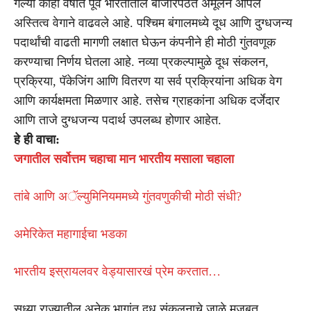
गेल्या काही वर्षांत पूर्व भारतातील बाजारपेठेत अमूलने आपले
अस्तित्व वेगाने वाढवले आहे. पश्चिम बंगालमध्ये दूध आणि दुग्धजन्य
पदार्थांची वाढती मागणी लक्षात घेऊन कंपनीने ही मोठी गुंतवणूक
करण्याचा निर्णय घेतला आहे. नव्या प्रकल्पामुळे दूध संकलन,
प्रक्रिया, पॅकेजिंग आणि वितरण या सर्व प्रक्रियांना अधिक वेग
आणि कार्यक्षमता मिळणार आहे. तसेच ग्राहकांना अधिक दर्जेदार
आणि ताजे दुग्धजन्य पदार्थ उपलब्ध होणार आहेत.
हे ही वाचा:
जगातील सर्वोत्तम चहाचा मान भारतीय मसाला चहाला
तांबे आणि अॅल्युमिनियममध्ये गुंतवणुकीची मोठी संधी?
अमेरिकेत महागाईचा भडका
भारतीय इस्रायलवर वेड्यासारखं प्रेम करतात…
सध्या राज्यातील अनेक भागांत दूध संकलनाचे जाळे मजबूत