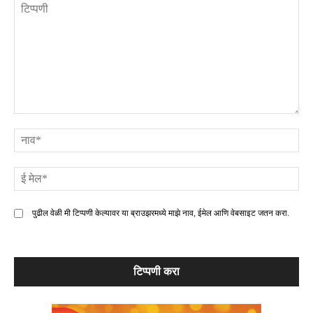
टिप्पणी
ना
ई
मे
पुढील वेळी मी टिप्पणी केल्यावर या ब्राउझरमध्ये माझे नाव, ईमेल आणि वेबसाइट जतन करा.