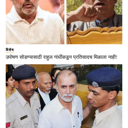
विशेष
उपोषण सोडण्यासाठी राहुल गांधींकडून प्रतिसादच मिळाला नाही!