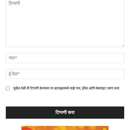
टिप्पणी
ना
ई
मे
पुढील वेळी मी टिप्पणी केल्यावर या ब्राउझरमध्ये माझे नाव, ईमेल आणि वेबसाइट जतन करा.