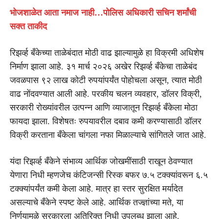
भोजशाळेत आता नमाज नाही…पोलिस अधिकारी सचिन शर्मांची
सक्त ताकीद
रिझर्व्ह बँकेच्या ताळेबंदात मोठी वाढ झाल्यामुळे हा विक्रमी अधिशेष
निर्माण झाला आहे. ३१ मार्च २०२६ अखेर रिझर्व्ह बँकेचा ताळेबंद
जवळपास ९२ लाख कोटी रुपयांपर्यंत पोहोचला असून, त्यात मोठी
वाढ नोंदवण्यात आली आहे. परकीय चलन व्यवहार, डॉलर विक्री,
सरकारी रोख्यांवरील उत्पन्न आणि व्याजातून रिझर्व्ह बँकेला मोठा
फायदा झाला. विशेषतः रुपयावरील दबाव कमी करण्यासाठी डॉलर
विक्री करताना बँकेला चांगला नफा मिळाल्याचे सांगितले जात आहे.
यंदा रिझर्व्ह बँकेने संभाव्य आर्थिक जोखमींसाठी राखून ठेवण्यात
येणारा निधी म्हणजेच कंटिजन्सी रिस्क बफर ७.५ टक्क्यांवरून ६.५
टक्क्यांपर्यंत कमी केला आहे. मात्र हा स्तर सुरक्षित मर्यादेत
असल्याचे बँकेने स्पष्ट केले आहे. आर्थिक तज्ज्ञांच्या मते, या
निर्णयामुळे सरकारला अतिरिक्त निधी उपलब्ध झाला आहे.