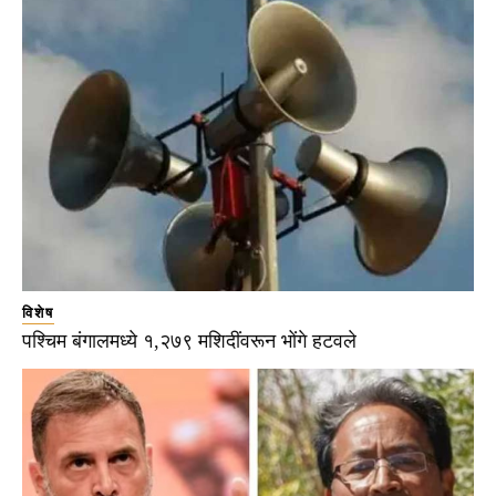
विशेष
पश्चिम बंगालमध्ये १,२७९ मशिदींवरून भोंगे हटवले