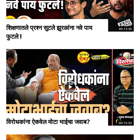
शिक्षणातले प्रश्न सुटले झुरळांना नवे पाय
00:13:30
फुटले !
विरोधकांना ऐकवेल मोटा भाईचा जवाब?
00:15:32