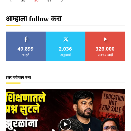
35
36
37
आम्हाला follow करा
49,899
2,036
326,000
चाहते
अनुयायी
सदस्य यादी
इतर नवीनतम कथा