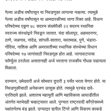
गेल्या अडीच वर्षांपासून या निवडणुका लागल्या नव्हत्या. त्यामुळे
गेल्या अडीच वर्षांपासून या आमदारकीच्या जागा रिक्त आहे. विधान
परिषदेच्या एकूण ७८ सदस्य संख्येपैकी २२ सदस्य स्थानिक
स्वराज्य संस्थांद्वारे निवडून जातात. यंदा सोलापूर, अहमदनगर,
ठाणे, जळगाव, नांदेड, सांगली-सातारा, यवतमाळ, पुणे, भंडारा-
गोंदिया, नाशिक आणि अमरावतीच्या स्थानिक संस्थेच्या विधान
परिषदेच्या १७ जागांसाठी निवडणूक होत आहे. जागावाटपाचा
फॉर्म्युला ठरलेला असतानाही अर्ज भरताना राजकीय गोंधळ पाहायला
मिळाला.
दरम्यान, उमेदवारी अर्ज सोमवार दुपारी ३ पर्यंत भरता येणार होते. या
निवडणुकीसाठी अनेकजण उत्सुक होते. त्यामुळे प्रचंड दावे-
प्रतिदावे झाले. अशातच महायुती आणि महाविकास आघाडीतील
अंतर्गत मतभेदही चव्हाट्यावर आले. पुण्यात राष्ट्रवादी काँग्रेसमध्ये
पक्षांतर्गतच बंड झाले. पुण्यातून सुनील टिंगरे आणि विक्रम काकडे