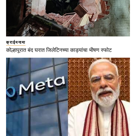
क्राईमनामा
कोल्हापूरात बंद घरात जिलेटिनच्या काड्यांचा भीषण स्फोट