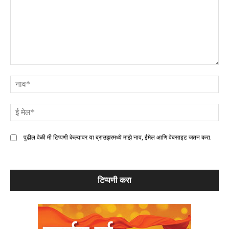
टिप्पणी
ना
ई
मे
पुढील वेळी मी टिप्पणी केल्यावर या ब्राउझरमध्ये माझे नाव, ईमेल आणि वेबसाइट जतन करा.