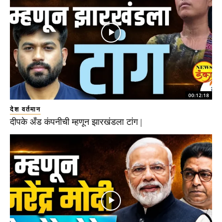
00:12:18
देश वर्तमान
दीपके अँड कंपनीची म्हणून झारखंडला टांग |