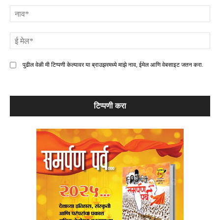
ना
ई
मे
पुढील वेळी मी टिप्पणी केल्यावर या ब्राउझरमध्ये माझे नाव, ईमेल आणि वेबसाइट जतन करा.