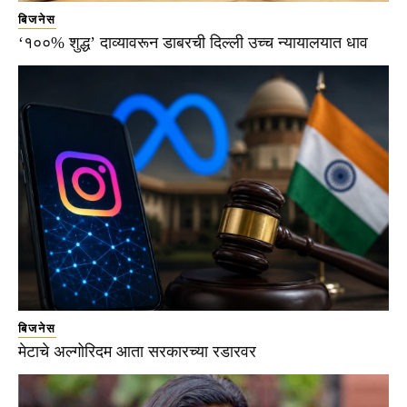
बिजनेस
‘१००% शुद्ध’ दाव्यावरून डाबरची दिल्ली उच्च न्यायालयात धाव
बिजनेस
मेटाचे अल्गोरिदम आता सरकारच्या रडारवर