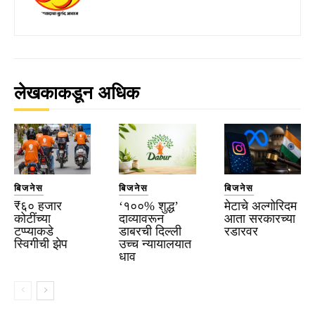
लेखकाकडून अधिक
बिजनेस
बिजनेस
बिजनेस
₹६० हजार
‘१००% शुद्ध’
मेटाचे अल्गोरिदम
कोटींच्या
दाव्यावरून
आता सरकारच्या
टप्प्याकडे
डाबरची दिल्ली
रडारवर
स्विगीची झेप
उच्च न्यायालयात
धाव