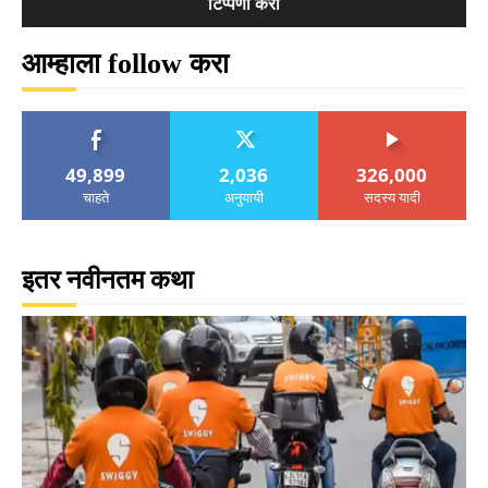
आम्हाला follow करा
49,899
2,036
326,000
चाहते
अनुयायी
सदस्य यादी
इतर नवीनतम कथा