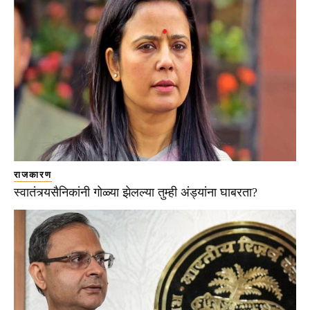
राजकारण
स्वातंत्र्यसैनिकांनी गोळ्या झेलल्या तुम्ही अंड्यांना घाबरता?