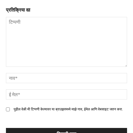
प्रतिक्रिया द्या
टिप्पणी
ना
ई
मे
पुढील वेळी मी टिप्पणी केल्यावर या ब्राउझरमध्ये माझे नाव, ईमेल आणि वेबसाइट जतन करा.