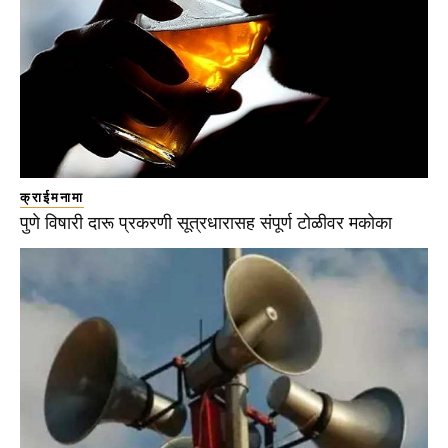
क्राईमनामा
पुणे विषारी दारू प्रकरणी सूत्रधारासह संपूर्ण टोळीवर मकोका