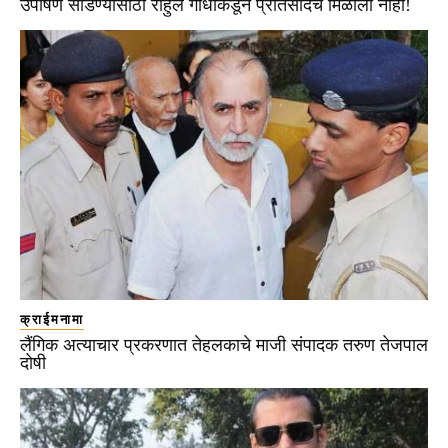
उपोषण सोडण्यासाठी राहुल गांधींकडून प्रतिसादच मिळाला नाही!
क्राईमनामा
लैंगिक अत्याचार प्रकरणात तेहलकाचे माजी संपादक तरुण तेजपाल
दोषी