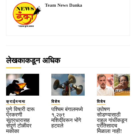
Team News Danka
लेखकाकडून अधिक
क्राईमनामा
विशेष
विशेष
पुणे विषारी दारू
पश्चिम बंगालमध्ये
उपोषण
प्रकरणी
१,२७९
सोडण्यासाठी
सूत्रधारासह
मशिदींवरून भोंगे
राहुल गांधींकडून
संपूर्ण टोळीवर
हटवले
प्रतिसादच
मकोका
मिळाला नाही!