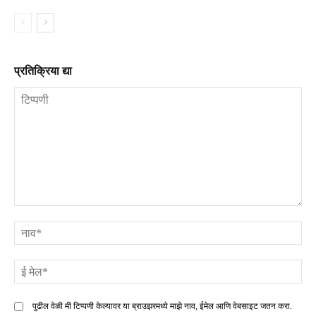
प्रतिक्रिया द्या
टिप्पणी
ना
ई
मे
पुढील वेळी मी टिप्पणी केल्यावर या ब्राउझरमध्ये माझे नाव, ईमेल आणि वेबसाइट जतन करा.