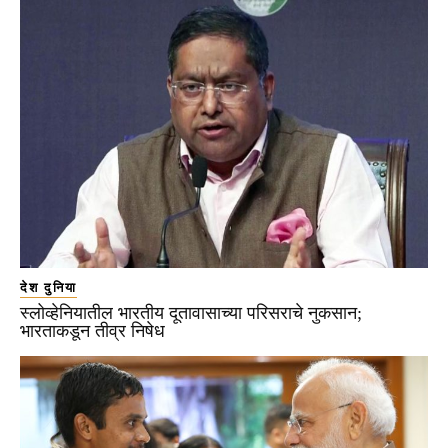
देश दुनिया
स्लोव्हेनियातील भारतीय दूतावासाच्या परिसराचे नुकसान;
भारताकडून तीव्र निषेध