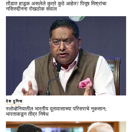
तोंडात हाडूक असलेले कुत्रे कुठे आहेत? पियूष मिश्रांचा
नसिरुद्दीनना रोखठोक सवाल
देश दुनिया
स्लोव्हेनियातील भारतीय दूतावासाच्या परिसराचे नुकसान;
भारताकडून तीव्र निषेध