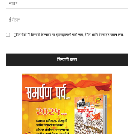
ना
ई
मे
पुढील वेळी मी टिप्पणी केल्यावर या ब्राउझरमध्ये माझे नाव, ईमेल आणि वेबसाइट जतन करा.