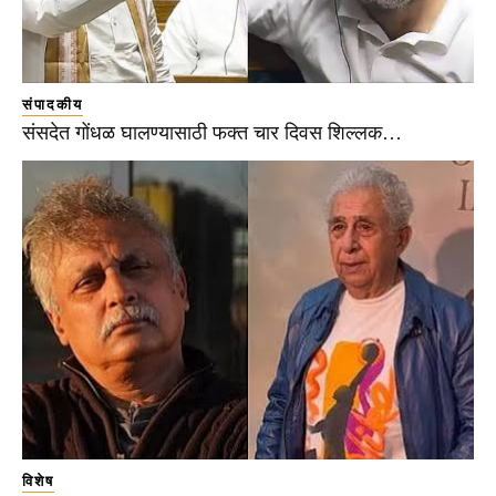
संपादकीय
संसदेत गोंधळ घालण्यासाठी फक्त चार दिवस शिल्लक…
विशेष