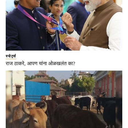
स्पोर्ट्स
राज ठाकरे, आपण यांना ओळखलंत का?