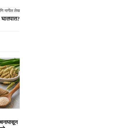
णि मागील लेख
घातपात?
चनापासून