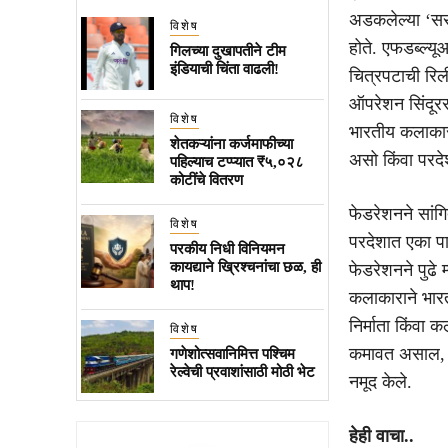
अडकलेल्या ‘सर
विशेष
होते. एफडब्ल्यू
गिलच्या दुखापतीने टीम
इंडियाची चिंता वाढली!
चित्रपटाची रि
ऑपरेशन सिंदूरस
विशेष
भारतीय कलाकार
शेतकऱ्यांना कर्जमाफीच्या
असो किंवा परदे
पहिल्याच टप्प्यात ₹५,०२८
कोटींचे वितरण
फेडरेशनने सांग
विशेष
परदेशात एका पा
परकीय निधी विनियमन
कायद्याने ख्रिश्चनांचा छळ, ही
फेडरेशनने पुढे 
थाप!
कलाकाराने भारत
निर्माता किंवा 
विशेष
कमावत असाल, लो
गणेशोत्सवानिमित्त पश्चिम
रेल्वेची प्रवाशांसाठी मोठी भेट
नमूद केले.
हेही वाचा..