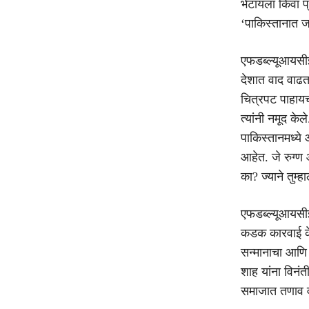
भेटायला किंवा 
‘पाकिस्तानात ज
एफडब्ल्यूआयसीईन
देशात वाद वाढ
चित्रपट पाहायच
त्यांनी नमूद क
पाकिस्तानमध्ये
आहेत. जे रुग्ण
का? ज्याने तुम्ह
एफडब्ल्यूआयसीईन
कडक कारवाई के
सन्मानाचा आणि स
शाह यांना विनंत
समाजात तणाव व