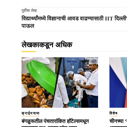
पूर्वीचा लेख
विद्यार्थ्यांमध्ये विज्ञानाची आवड वाढण्यासाठी IIT दिल्ली
पाऊल
लेखकाकडून अधिक
क्राईमनामा
विशेष
बंगळुरूतील पंचतारांकित हॉटेल्समधून
चीनच्या ‘म