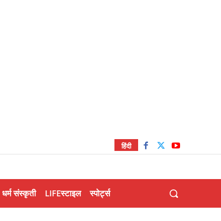
हिंदी
धर्म संस्कृती
LIFEस्टाइल
स्पोर्ट्स