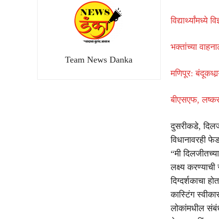
विद्यार्थ्यांमध्
भक्तांच्या वाह
Team News Danka
मणिपूर: बंदूकधा
बीएसएफ, लष्कर
दुसरीकडे, दिलज
विधानावरही फेड
“मी दिलजीतच्या 
लक्ष्य करण्याच
दिग्दर्शकाचा 
कास्टिंग स्वीका
लोकांमधील संबं