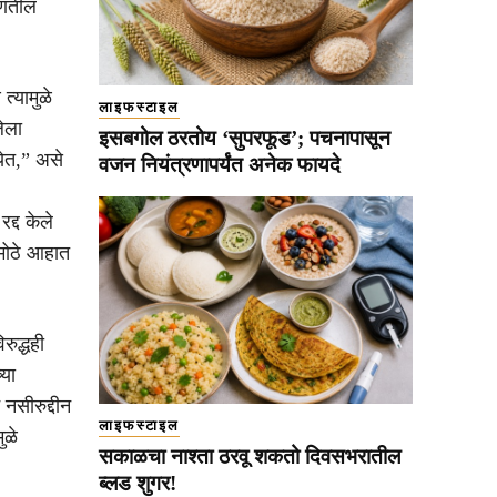
हणतील
त्यामुळे
लाइफस्टाइल
ेला
इसबगोल ठरतोय ‘सुपरफूड’; पचनापासून
येत,” असे
वजन नियंत्रणापर्यंत अनेक फायदे
द्द केले
 मोठे आहात
रुद्धही
या
नसीरुद्दीन
लाइफस्टाइल
ुळे
सकाळचा नाश्ता ठरवू शकतो दिवसभरातील
ब्लड शुगर!