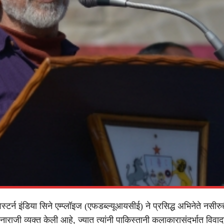
टर्न इंडिया सिने एम्प्लॉइज (एफडब्ल्यूआयसीई) ने प्रसिद्ध अभिनेते नसीरुद्
नाराजी व्यक्त केली आहे, ज्यात त्यांनी पाकिस्तानी कलाकारासंदर्भात विवाद