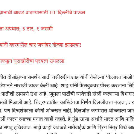
ये विज्ञानाची आवड वाढण्यासाठी IIT दिल्लीचे पाऊल
नाला अपघात; ३ ठार, ९ जखमी
र्‍यांनी कारमधील चार जणांवर गोळ्या झाडल्या!
ाकडून घुसखोरीचा प्रयत्न उधळला
ीत दोसांझच्या समर्थनासाठी नसीरुद्दीन शाह यांनी केलेल्या ‘कैलासा जाओ’
रेशनने नाराजी व्यक्त केली आहे. शाह यांनी फेसबुकवर पोस्ट करताना लिहि
पाठीशी ठामपणे उभा आहे. जुमला पार्टीची घाणेरडी खेळी करणाऱ्या विभागाला
ी संधी मिळाली आहे. चित्रपटातील कास्टिंगचा निर्णय दिलजीतचा नव्हता, तर
होता. पण दिग्दर्शकाला कोणी ओळखत नाही, दिलजीत जगभरात ओळखला जातो.
रली कारण त्याच्या मनात काही नव्हते. हे गुंड खऱ्या अर्थाने भारत आणि पाकि
ध संपवू इच्छितात. माझे काही जवळचे नातेवाईक आणि प्रिय मित्र तिथे आहेत