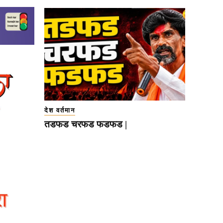
देश वर्तमान
तडफड चरफड फडफड |