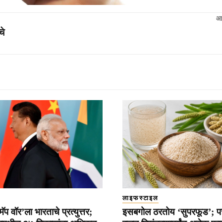
आ
चे
लाइफस्टाइल
ॅप वॉर’ला भारताचे प्रत्युत्तर;
इसबगोल ठरतोय ‘सुपरफूड’; प