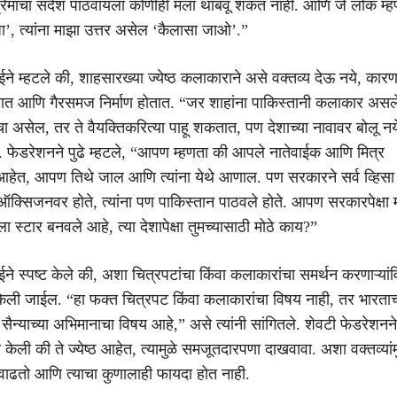
प्रेमाचा संदेश पाठवायला कोणीही मला थांबवू शकत नाही. आणि जे लोक म्
ा’, त्यांना माझा उत्तर असेल ‘कैलासा जाओ’.”
े म्हटले की, शाहसारख्या ज्येष्ठ कलाकाराने असे वक्तव्य देऊ नये, कारण 
तात आणि गैरसमज निर्माण होतात. “जर शाहांना पाकिस्तानी कलाकार असल
ा असेल, तर ते वैयक्तिकरित्या पाहू शकतात, पण देशाच्या नावावर बोलू न
ेले. फेडरेशनने पुढे म्हटले, “आपण म्हणता की आपले नातेवाईक आणि मित्र
 आहेत, आपण तिथे जाल आणि त्यांना येथे आणाल. पण सरकारने सर्व व्हिसा र
 ऑक्सिजनवर होते, त्यांना पण पाकिस्तान पाठवले होते. आपण सरकारपेक्षा
ाला स्टार बनवले आहे, त्या देशापेक्षा तुमच्यासाठी मोठे काय?”
े स्पष्ट केले की, अशा चित्रपटांचा किंवा कलाकारांचा समर्थन करणाऱ्यांवि
ली जाईल. “हा फक्त चित्रपट किंवा कलाकारांचा विषय नाही, तर भारताच्
ैन्याच्या अभिमानाचा विषय आहे,” असे त्यांनी सांगितले. शेवटी फेडरेशनने 
ी केली की ते ज्येष्ठ आहेत, त्यामुळे समजूतदारपणा दाखवावा. अशा वक्तव्यांम
ाढतो आणि त्याचा कुणालाही फायदा होत नाही.