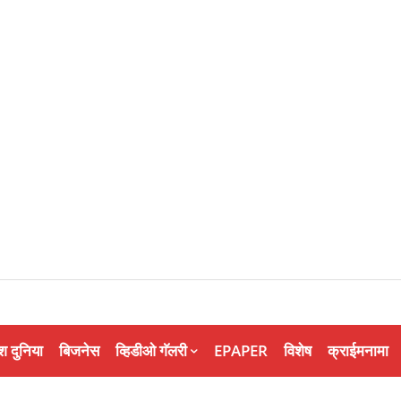
श दुनिया
बिजनेस
व्हिडीओ गॅलरी
EPAPER
विशेष
क्राईमनामा