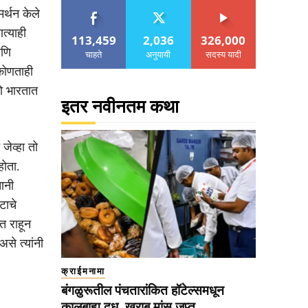
्थन केले
त्याही
113,459
2,036
326,000
आणि
चाहते
अनुयायी
सदस्य यादी
कोणताही
ो भारतात
इतर नवीनतम कथा
जेव्हा तो
होता.
तानी
टाचे
त राहून
से त्यांनी
क्राईमनामा
बंगळुरूतील पंचतारांकित हॉटेल्समधून
कालबाह्य दूध, खराब मांस जप्त