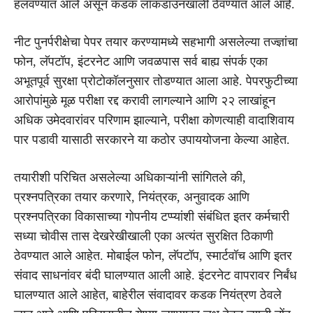
हलवण्यात आले असून कडक लॉकडाउनखाली ठेवण्यात आले आहे.
नीट पुनर्परीक्षेचा पेपर तयार करण्यामध्ये सहभागी असलेल्या तज्ज्ञांचा
फोन, लॅपटॉप, इंटरनेट आणि जवळपास सर्व बाह्य संपर्क एका
अभूतपूर्व सुरक्षा प्रोटोकॉलनुसार तोडण्यात आला आहे. पेपरफुटीच्या
आरोपांमुळे मूळ परीक्षा रद्द करावी लागल्याने आणि २२ लाखांहून
अधिक उमेदवारांवर परिणाम झाल्याने, परीक्षा कोणत्याही वादाशिवाय
पार पडावी यासाठी सरकारने या कठोर उपाययोजना केल्या आहेत.
तयारीशी परिचित असलेल्या अधिकाऱ्यांनी सांगितले की,
प्रश्नपत्रिका तयार करणारे, नियंत्रक, अनुवादक आणि
प्रश्नपत्रिका विकासाच्या गोपनीय टप्प्यांशी संबंधित इतर कर्मचारी
सध्या चोवीस तास देखरेखीखाली एका अत्यंत सुरक्षित ठिकाणी
ठेवण्यात आले आहेत. मोबाईल फोन, लॅपटॉप, स्मार्टवॉच आणि इतर
संवाद साधनांवर बंदी घालण्यात आली आहे. इंटरनेट वापरावर निर्बंध
घालण्यात आले आहेत, बाहेरील संवादावर कडक नियंत्रण ठेवले