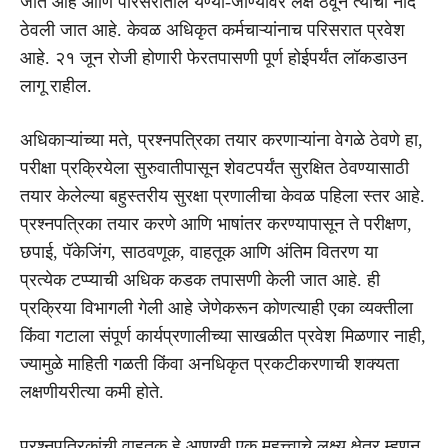
जात आहे आणि परिसरातील येण्या-जाण्यावर लक्ष ठेवून त्याची नोंद
ठेवली जात आहे. केवळ अधिकृत कर्मचाऱ्यांनाच परिसरात प्रवेश
आहे. २१ जून रोजी होणारी फेरतपासणी पूर्ण होईपर्यंत लॉकडाउन
लागू राहील.
अधिकाऱ्यांच्या मते, प्रश्नपत्रिका तयार करणाऱ्यांना वेगळे ठेवणे हा,
परीक्षा प्रक्रियेला सुरुवातीपासून शेवटपर्यंत सुरक्षित ठेवण्यासाठी
तयार केलेल्या बहुस्तरीय सुरक्षा प्रणालीचा केवळ पहिला स्तर आहे.
प्रश्नपत्रिका तयार करणे आणि भाषांतर करण्यापासून ते परीक्षण,
छपाई, पॅकेजिंग, साठवणूक, वाहतूक आणि अंतिम वितरण या
प्रत्येक टप्प्याची अधिक कडक तपासणी केली जात आहे. ही
प्रक्रिया विभागली गेली आहे जेणेकरून कोणत्याही एका व्यक्तीला
किंवा गटाला संपूर्ण कार्यप्रणालीच्या साखळीत प्रवेश मिळणार नाही,
ज्यामुळे माहिती गळती किंवा अनधिकृत प्रकटीकरणाची शक्यता
लक्षणीयरीत्या कमी होते.
प्रश्नपत्रिकांची वाहतूक हे आणखी एक महत्त्वाचे लक्ष्य क्षेत्र म्हणून