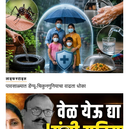
लाइफस्टाइल
पावसाळ्यात डेंग्यू-चिकुनगुनियाचा वाढता धोका