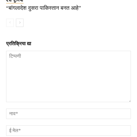
देश दुनिया
“बांगलादेश दुसरा पाकिस्तान बनत आहे”
प्रतिक्रिया द्या
टिप्पणी
ना
ई
मे