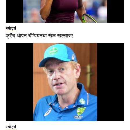
स्पोर्ट्स
फ्रेंच ओपन चॅम्पियनचा खेळ खल्लास!
स्पोर्ट्स