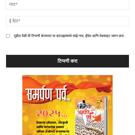
ना
ई
मे
पुढील वेळी मी टिप्पणी केल्यावर या ब्राउझरमध्ये माझे नाव, ईमेल आणि वेबसाइट जतन करा.