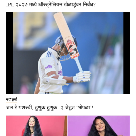
IPL २०२७ मध्ये ऑस्ट्रेलियन खेळाडूंवर निर्बंध?
स्पोर्ट्स
चल रे यशस्वी, टुणुक टुणुक! २ चेंडूंत ‘भोपळा’!