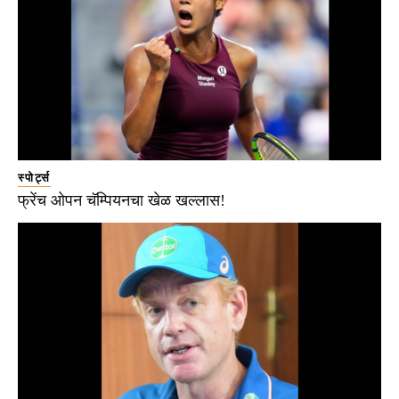
स्पोर्ट्स
फ्रेंच ओपन चॅम्पियनचा खेळ खल्लास!