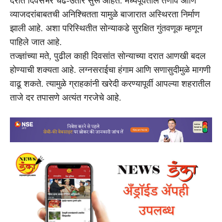
दरात दिवसभर चढ-उतार सुरू आहेत. मध्यपूर्वेतील तणाव आणि
व्याजदरांबाबतची अनिश्चितता यामुळे बाजारात अस्थिरता निर्माण
झाली आहे. अशा परिस्थितीत सोन्याकडे सुरक्षित गुंतवणूक म्हणून
पाहिले जात आहे.
तज्ज्ञांच्या मते, पुढील काही दिवसांत सोन्याच्या दरात आणखी बदल
होण्याची शक्यता आहे. लग्नसराईचा हंगाम आणि सणासुदीमुळे मागणी
वाढू शकते. त्यामुळे ग्राहकांनी खरेदी करण्यापूर्वी आपल्या शहरातील
ताजे दर तपासणे अत्यंत गरजेचे आहे.