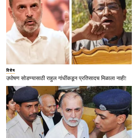
विशेष
उपोषण सोडण्यासाठी राहुल गांधींकडून प्रतिसादच मिळाला नाही!