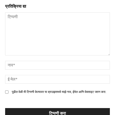
प्रतिक्रिया द्या
टिप्पणी
ना
ई
मे
पुढील वेळी मी टिप्पणी केल्यावर या ब्राउझरमध्ये माझे नाव, ईमेल आणि वेबसाइट जतन करा.