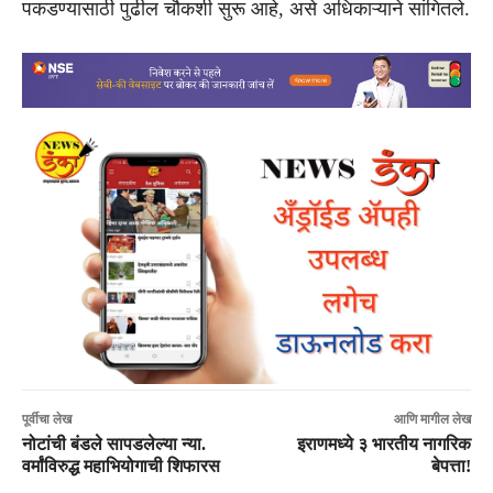
पकडण्यासाठी पुढील चौकशी सुरू आहे, असे अधिकाऱ्याने सांगितले.
पूर्वीचा लेख
आणि मागील लेख
नोटांची बंडले सापडलेल्या न्या.
इराणमध्ये ३ भारतीय नागरिक
वर्मांविरुद्ध महाभियोगाची शिफारस
बेपत्ता!