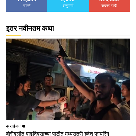
चाहते
अनुयायी
सदस्य यादी
इतर नवीनतम कथा
क्राईमनामा
बोरीवलीत वाढदिवसाच्या पार्टीत मध्यरात्री हवेत फायरिंग