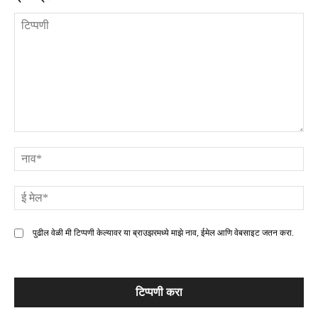
टिप्पणी
ना
ई
मे
पुढील वेळी मी टिप्पणी केल्यावर या ब्राउझरमध्ये माझे नाव, ईमेल आणि वेबसाइट जतन करा.