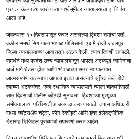
प्रकरणाच्या सुरुवातीच्या टप्प्यात आरोपीने जबाबदारी टाळण्याचा
प्रयत्न केल्याच्या आरोपांच्या पार्श्वभूमीवर न्यायालयाचा हा निर्णय
आला आहे.
जवळपास १० दिवसांपासून फरार असलेल्या ट्विशा शर्माचा पती,
वकील समर्थ सिंग याला भोपाळ पोलिसांनी २३ मे रोजी जबलपूर
जिल्हा न्यायालयाच्या आवारातून अटक केली. त्याच दिवशी सकाळी,
समर्थने मध्य प्रदेश उच्च न्यायालयातून आपला अटकपूर्व जामिनाचा
अर्ज मागे घेतला होता आणि भोपाळच्या सत्र न्यायालयात
आत्मसमर्पण करण्याचा आपला इरादा असल्याचे सूचित केले होते.
त्याच्या अटकेनंतर, एका स्थानिक न्यायालयाने त्याला चौकशीसाठी
सात दिवसांची पोलीस कोठडी सुनावली. ट्विशाच्या मृत्यूच्या
सभोवतालच्या परिस्थितीचा उलगडा करण्यासाठी, तपास अधिकारी
सध्या व्हॉट्सॲप चॅट्स, फोन रेकॉर्ड्स आणि इतर इलेक्ट्रॉनिक
डेटासह डिजिटल पुराव्यांची तपासणी करत आहेत.
निवृत्त न्यायाधीश गिरीबाला सिंह यांचे पुत्र समर्थ सिंह यांच्याशी