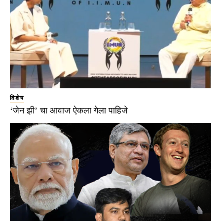
विशेष
‘जेन झी’ चा आवाज ऐकला गेला पाहिजे