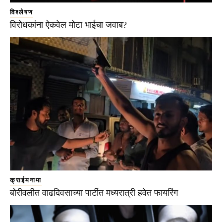
विश्लेषण
विरोधकांना ऐकवेल मोटा भाईचा जवाब?
क्राईमनामा
बोरीवलीत वाढदिवसाच्या पार्टीत मध्यरात्री हवेत फायरिंग