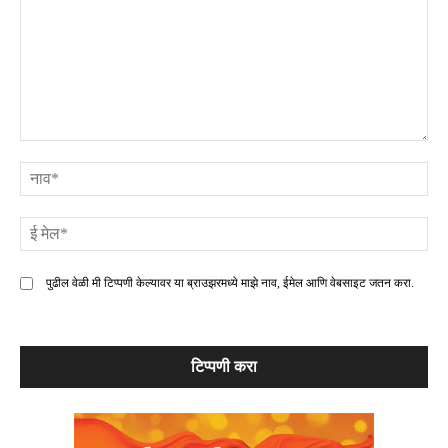
टिप्पणी
ना
ई
मे
पुढील वेळी मी टिप्पणी केल्यावर या ब्राउझरमध्ये माझे नाव, ईमेल आणि वेबसाइट जतन करा.