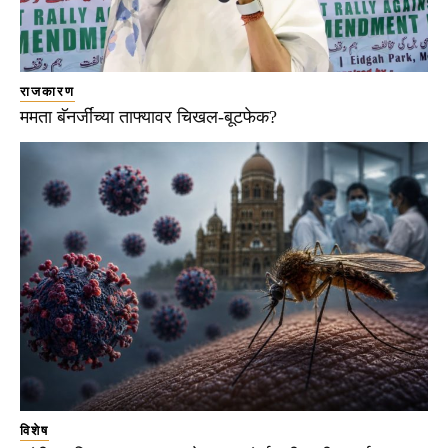
राजकारण
ममता बॅनर्जींच्या ताफ्यावर चिखल-बूटफेक?
विशेष