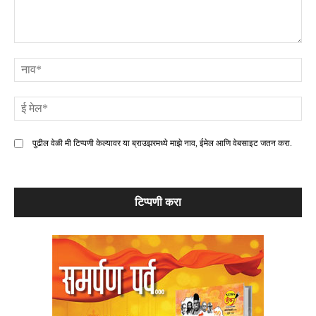
टिप्पणी
ना
ई
मे
पुढील वेळी मी टिप्पणी केल्यावर या ब्राउझरमध्ये माझे नाव, ईमेल आणि वेबसाइट जतन करा.