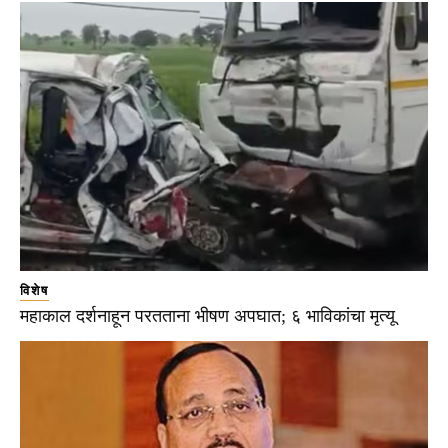
विशेष
महाकाल दर्शनाहून परतताना भीषण अपघात; ६ भाविकांचा मृत्यू