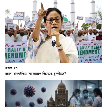
राजकारण
ममता बॅनर्जींच्या ताफ्यावर चिखल-बूटफेक?