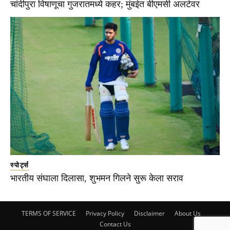
चांदीपुरा विषाणूचा गुजरातमध्ये कहर; मुंबईत बीएमसी अलर्टवर
स्पोर्ट्स
भारतीय संघाला दिलासा, शुभमन गिलने सुरू केला सराव
TERMS OF SERVICE
Privacy Policy
Disclaimer
About Us
Contact Us