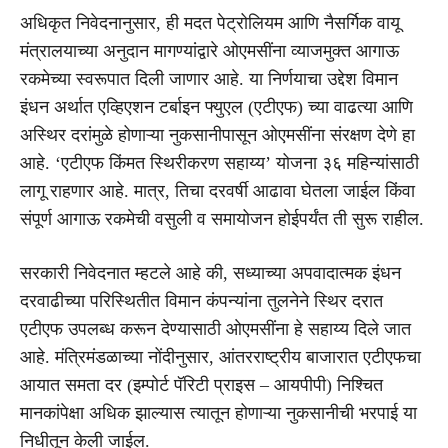
अधिकृत निवेदनानुसार, ही मदत पेट्रोलियम आणि नैसर्गिक वायू
मंत्रालयाच्या अनुदान मागण्यांद्वारे ओएमसींना व्याजमुक्त आगाऊ
रकमेच्या स्वरूपात दिली जाणार आहे. या निर्णयाचा उद्देश विमान
इंधन अर्थात एव्हिएशन टर्बाइन फ्युएल (एटीएफ) च्या वाढत्या आणि
अस्थिर दरांमुळे होणाऱ्या नुकसानीपासून ओएमसींना संरक्षण देणे हा
आहे. ‘एटीएफ किंमत स्थिरीकरण सहाय्य’ योजना ३६ महिन्यांसाठी
लागू राहणार आहे. मात्र, तिचा दरवर्षी आढावा घेतला जाईल किंवा
संपूर्ण आगाऊ रकमेची वसुली व समायोजन होईपर्यंत ती सुरू राहील.
सरकारी निवेदनात म्हटले आहे की, सध्याच्या अपवादात्मक इंधन
दरवाढीच्या परिस्थितीत विमान कंपन्यांना तुलनेने स्थिर दरात
एटीएफ उपलब्ध करून देण्यासाठी ओएमसींना हे सहाय्य दिले जात
आहे. मंत्रिमंडळाच्या नोंदीनुसार, आंतरराष्ट्रीय बाजारात एटीएफचा
आयात समता दर (इम्पोर्ट पॅरिटी प्राइस – आयपीपी) निश्चित
मानकांपेक्षा अधिक झाल्यास त्यातून होणाऱ्या नुकसानीची भरपाई या
निधीतून केली जाईल.