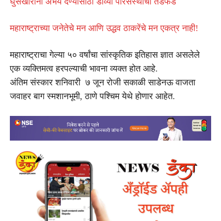
घुसखोरांना अभय देण्यासाठी डाव्या परिसंस्थांची तडफड
महाराष्ट्राच्या जनेतेचे मन आणि उद्धव ठाकरेंचे मन एकत्र नाही!
महाराष्ट्राचा गेल्या ५० वर्षांचा सांस्कृतिक इतिहास ज्ञात असलेले
एक व्यक्तिमत्व हरपल्याची भावना व्यक्त होत आहे.
अंतिम संस्कार शनिवारी ७ जून रोजी सकाळी साडेनऊ वाजता
जवाहर बाग स्मशानभूमी, ठाणे पश्चिम येथे होणार आहेत.