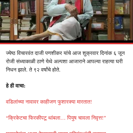
ज्येष्ठ विचारवंत दाजी पणशीकर यांचे आज शुक्रवार दिनांक ६ जून
रोजी संध्याकाळी ठाणे येथे अल्पशा आजाराने आपल्या राहत्या घरी
निधन झाले. ते ९२ वर्षांचे होते.
हे ही वाचा:
वडिलांच्या नावावर काहीजण फुशारक्या मारतात!
“क्रिकेटचा फिरकीपटू थांबला… पियुष चावला निवृत्त!”