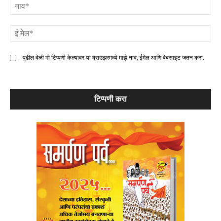
ना
ई
मे
पुढील वेळी मी टिप्पणी केल्यावर या ब्राउझरमध्ये माझे नाव, ईमेल आणि वेबसाइट जतन करा.