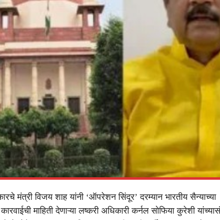
ारचे मंत्री विजय शाह यांनी ‘ऑपरेशन सिंदूर’ दरम्यान भारतीय सैन्याच्या
ारवाईची माहिती देणाऱ्या लष्करी अधिकारी कर्नल सोफिया कुरेशी यांच्यासं