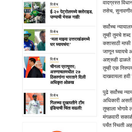
वादग्रस्त विधान
विशेष
तसेच, सुनावणीद
ई-२० पेट्रोलमध्ये क्लोराइड,
पाण्याची भेसळ नाही!
सर्वोच्च न्याय
विशेष
तुम्ही तुमचे शब
‘मला माझ्या उत्तराखंडमध्ये
कशासाठी माफी म
घर घ्यायचंय!’
जाणून घ्यायचे 
अश्रूही ढाळले 
विशेष
चीनला प्रत्युत्तर;
तुम्ही एक निरुपय
अरुणाचलमधील २७
दाखवायला हवी ह
ठिकाणांना भारताने दिली
अधिकृत ओळख
पुढे सर्वोच्च 
विशेष
अधिकारी असतील.
गिलच्या दुखापतीने टीम
इंडियाची चिंता वाढली!
तुम्हाला भोगाव
मंगळवारी सकाळी
पर्यंत स्थिती 