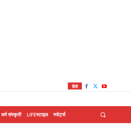
हिंदी
धर्म संस्कृती
LIFEस्टाइल
स्पोर्ट्स