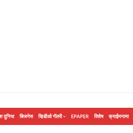
श दुनिया
बिजनेस
व्हिडीओ गॅलरी
EPAPER
विशेष
क्राईमनामा