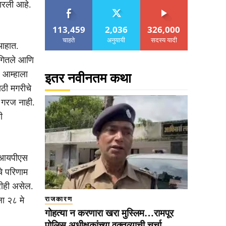
कारली आहे.
113,459
2,036
326,000
चाहते
अनुयायी
सदस्य यादी
 आहात.
ांगितले आणि
 आम्हाला
इतर नवीनतम कथा
ठी मगरीचे
 गरज नाही.
ी
न आयपीएस
े परिणाम
रीही असेल.
ा २८ मे
राजकारण
गोहत्या न करणारा खरा मुस्लिम…रामपूर
पोलिस अधीक्षकांच्या वक्तव्याची चर्चा