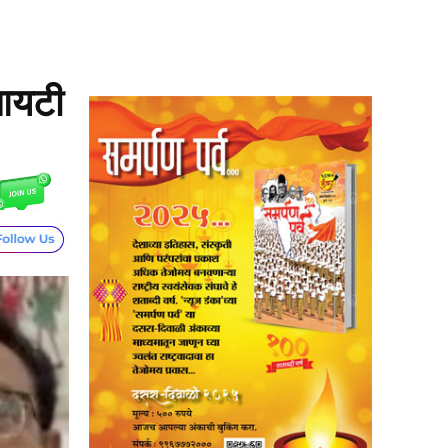
सआयटी