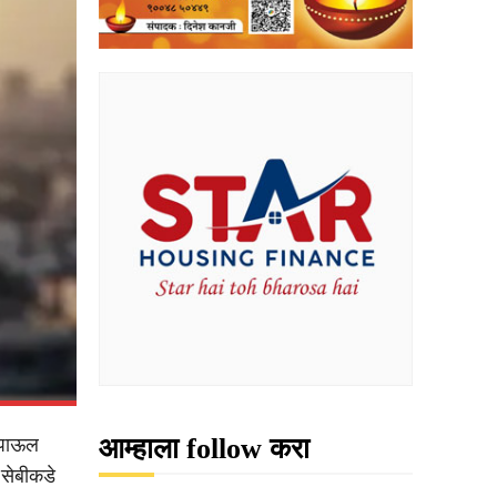
आम्हाला follow करा
े पाऊल
 सेबीकडे