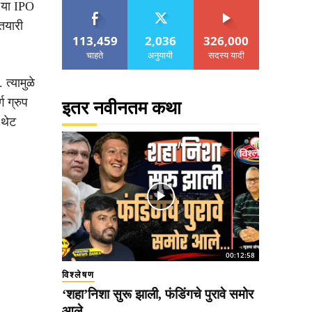
. या IPO
तयारी
113,459
2,036
326,000
चाहते
अनुयायी
सदस्य यादी
त्यामुळे
ग ग्रुप
इतर नवीनतम कथा
 थेट
00:12:58
विश्लेषण
‘शहा’निशा सुरू झाली, फंडिंगचे पुरावे समोर
आले..