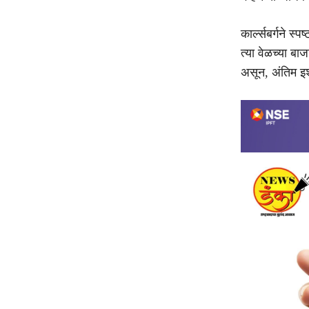
कार्ल्सबर्गने स
त्या वेळच्या ब
असून, अंतिम इश