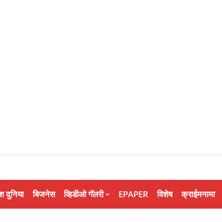
श दुनिया
बिजनेस
व्हिडीओ गॅलरी
EPAPER
विशेष
क्राईमनामा