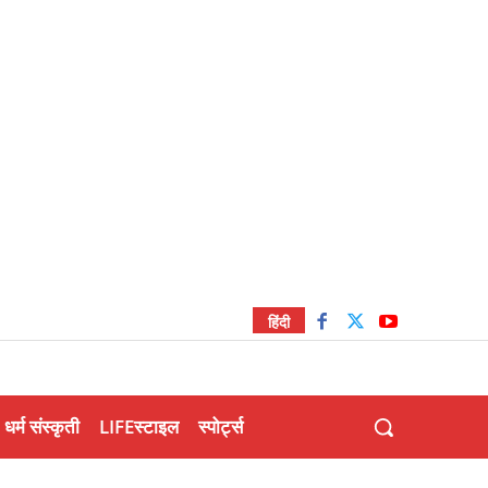
हिंदी
धर्म संस्कृती
LIFEस्टाइल
स्पोर्ट्स