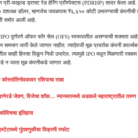
त प्री-फाइल्ड ड्राफ्ट रेड हेरिंग प्रॉस्पेक्टस (PDRHP) सादर केला आहे
०० दशलक्ष डॉलर, म्हणजेच जवळपास ₹६,६५० कोटी उभारण्याची कंपनीची 
ती समोर आली आहे.
ा IPO पूर्णपणे ऑफर फॉर सेल (OFS) स्वरूपातील असण्याची शक्यता आहे. 
समभाग जारी केले जाणार नाहीत. त्याऐवजी मूळ प्रवर्तक कंपनी कार्ल्सबर्
ल काही हिस्सा विकून निधी उभारेल. त्यामुळे IPO मधून मिळणारी रक्कम
डे न जाता मूळ कंपनीकडे जाणार आहे.
ील कोस्तांतिनोवकावर रशियाचा ताबा
णेरडे जेवण, विजेचा शॉक… म्यानमारमध्ये अडकले महाराष्ट्रातील तरुण
जोकोविचचा इतिहास
टेटमध्ये गुंतवणुकीचा विक्रमी स्फोट