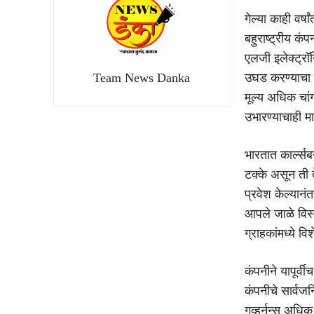
गेल्या काही वर
बहुराष्ट्रीय कं
एलजी इलेक्ट्रॉन
Team News Danka
उघड करण्याचा मार
मूल्य अधिक चां
उभारण्याचाही म
भारतात कार्ल्स
टक्के असून ती 
प्रवेश केल्यानं
आपले जाळे विस्त
ग्राहकांमध्ये 
कंपनीने यापूर्
कंपनीचे सार्वज
गव्हर्नन्स अधि