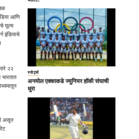
नेक
 इंडिया आणि
े मूल्य
्ग इंडियाचे
ल
मारे २२
स्पोर्ट्स
े भारतात
अनमोल एक्काकडे ज्युनियर हॉकी संघाची
ाध्यमातून
धुरा
ली असून
रेट