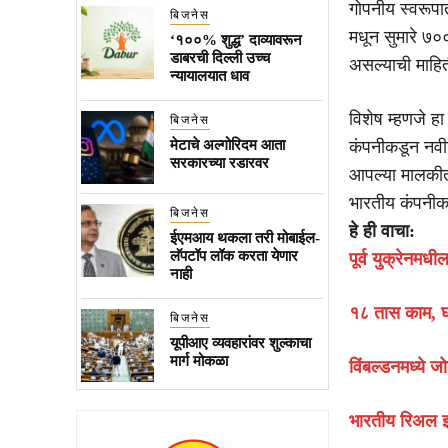
गोपनीय स्वरूपा
बिजनेस
मधून सुमारे ७
‘१००% शुद्ध’ दाव्यावरून
डाबरची दिल्ली उच्च
असल्याची माहि
न्यायालयात धाव
विशेष म्हणजे ह
बिजनेस
मेटाचे अल्गोरिदम आता
कंपनीकडून नवीन 
सरकारच्या रडारवर
आपल्या मालकीती
भारतीय कंपनीक
बिजनेस
हे ही वाचा:
ईएमआय थकला तरी मोबाईल-
लॅपटॉप लॉक करता येणार
पूर्व युक्रेनमध
नाही
१८ तास काम, घा
बिजनेस
यूपीआए व्यवहारांवर शुल्काचा
मार्ग मोकळा
विंबल्डनमध्ये 
भारतीय रिअल इस्