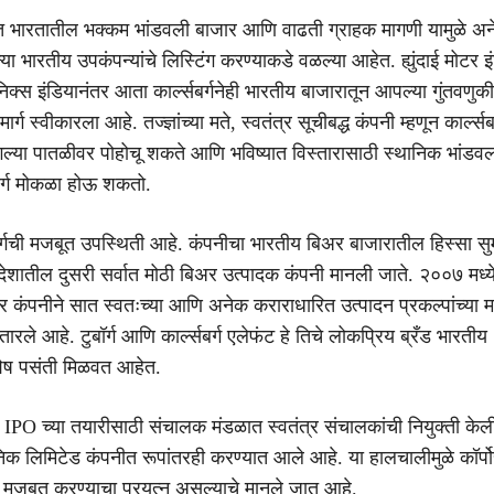
्षांत भारतातील भक्कम भांडवली बाजार आणि वाढती ग्राहक मागणी यामुळे अ
पन्या भारतीय उपकंपन्यांचे लिस्टिंग करण्याकडे वळल्या आहेत. ह्युंदाई मोटर
िक्स इंडियानंतर आता कार्ल्सबर्गनेही भारतीय बाजारातून आपल्या गुंतवणुकीच
्ग स्वीकारला आहे. तज्ज्ञांच्या मते, स्वतंत्र सूचीबद्ध कंपनी म्हणून कार्ल्सबर
गल्या पातळीवर पोहोचू शकते आणि भविष्यात विस्तारासाठी स्थानिक भांडव
ार्ग मोकळा होऊ शकतो.
बर्गची मजबूत उपस्थिती आहे. कंपनीचा भारतीय बिअर बाजारातील हिस्सा सु
देशातील दुसरी सर्वात मोठी बिअर उत्पादक कंपनी मानली जाते. २००७ मध्य
तर कंपनीने सात स्वतःच्या आणि अनेक कराराधारित उत्पादन प्रकल्पांच्या म
ारले आहे. टुबॉर्ग आणि कार्ल्सबर्ग एलेफंट हे तिचे लोकप्रिय ब्रँड भारतीय
विशेष पसंती मिळवत आहेत.
वीच IPO च्या तयारीसाठी संचालक मंडळात स्वतंत्र संचालकांची नियुक्ती के
निक लिमिटेड कंपनीत रूपांतरही करण्यात आले आहे. या हालचालीमुळे कॉर्पो
क मजबूत करण्याचा प्रयत्न असल्याचे मानले जात आहे.