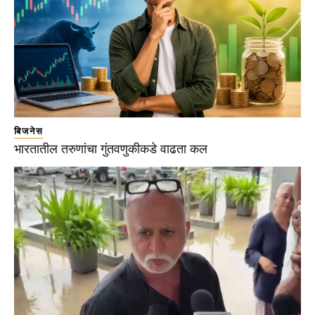
बिजनेस
भारतातील तरुणांचा गुंतवणुकीकडे वाढता कल