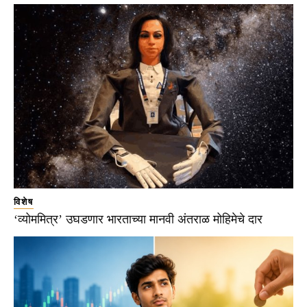
विशेष
‘व्योममित्र’ उघडणार भारताच्या मानवी अंतराळ मोहिमेचे दार