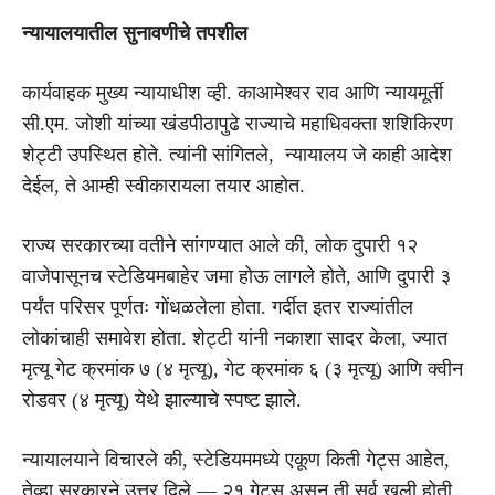
न्यायालयातील सुनावणीचे तपशील
कार्यवाहक मुख्य न्यायाधीश व्ही. काआमेश्वर राव आणि न्यायमूर्ती
सी.एम. जोशी यांच्या खंडपीठापुढे राज्याचे महाधिवक्ता शशिकिरण
शेट्टी उपस्थित होते. त्यांनी सांगितले, न्यायालय जे काही आदेश
देईल, ते आम्ही स्वीकारायला तयार आहोत.
राज्य सरकारच्या वतीने सांगण्यात आले की, लोक दुपारी १२
वाजेपासूनच स्टेडियमबाहेर जमा होऊ लागले होते, आणि दुपारी ३
पर्यंत परिसर पूर्णतः गोंधळलेला होता. गर्दीत इतर राज्यांतील
लोकांचाही समावेश होता. शेट्टी यांनी नकाशा सादर केला, ज्यात
मृत्यू गेट क्रमांक ७ (४ मृत्यू), गेट क्रमांक ६ (३ मृत्यू) आणि क्वीन
रोडवर (४ मृत्यू) येथे झाल्याचे स्पष्ट झाले.
न्यायालयाने विचारले की, स्टेडियममध्ये एकूण किती गेट्स आहेत,
तेव्हा सरकारने उत्तर दिले — २१ गेट्स असून ती सर्व खुली होती,