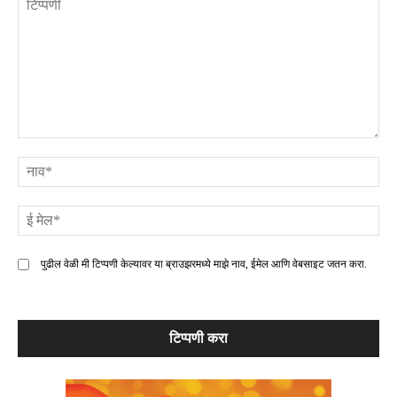
टिप्पणी
ना
ई
मे
पुढील वेळी मी टिप्पणी केल्यावर या ब्राउझरमध्ये माझे नाव, ईमेल आणि वेबसाइट जतन करा.