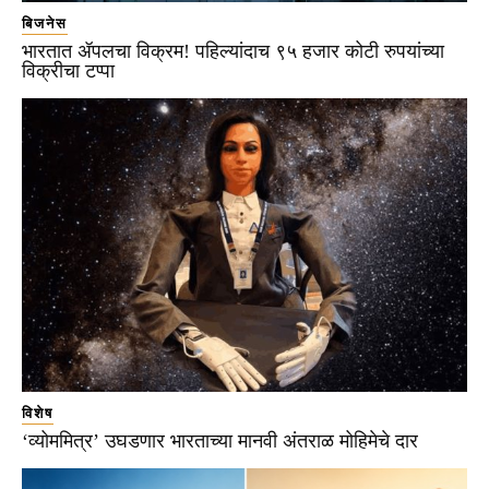
बिजनेस
भारतात ॲपलचा विक्रम! पहिल्यांदाच ९५ हजार कोटी रुपयांच्या
विक्रीचा टप्पा
विशेष
‘व्योममित्र’ उघडणार भारताच्या मानवी अंतराळ मोहिमेचे दार