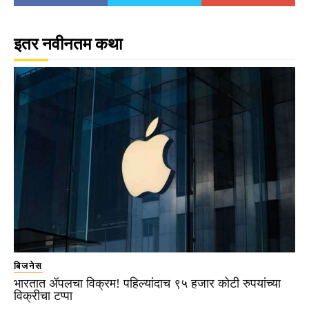
इतर नवीनतम कथा
बिजनेस
भारतात ॲपलचा विक्रम! पहिल्यांदाच ९५ हजार कोटी रुपयांच्या
विक्रीचा टप्पा