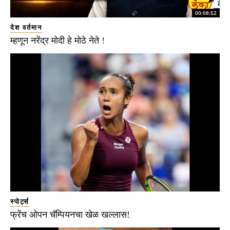
00:08:52
देश वर्तमान
म्हणून नरेंद्र मोदी हे मोठे नेते !
स्पोर्ट्स
फ्रेंच ओपन चॅम्पियनचा खेळ खल्लास!