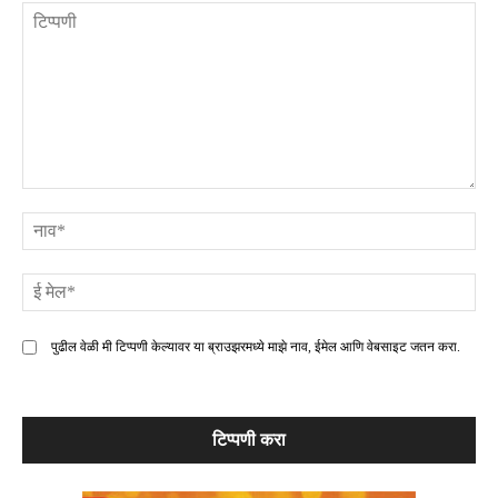
टिप्पणी
ना
ई
मे
पुढील वेळी मी टिप्पणी केल्यावर या ब्राउझरमध्ये माझे नाव, ईमेल आणि वेबसाइट जतन करा.