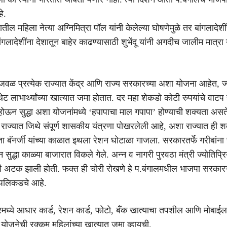
े.
डळातील महिला नेत्या अग्निमित्रा पॉल यांनी केलेल्या घोषणेमुळे तर बांगलादेशीं
गलादेशींना देशातून बाहेर काढण्यासाठी शुभेंदू यांनी अगदीच जालीम मात्र
वळ प्रत्येक राज्यात केंद्र आणि राज्य सरकारच्या अशा योजना आहेत, ज्
थेट लाभार्थ्यांच्या खात्यात जमा होतात. दर महा शेकडो कोटी रुपयांचे वाटप ह
होऊन सुद्धा अशा योजनांमध्ये ‘हपापाचा माल गपापा’ होण्याची शक्यता असत
 राज्यात जिथे संपूर्ण शासकीय यंत्रणा पोखरलेली आहे, अशा राज्यात ही श
ा बॅनर्जी यांच्या काळात इथला रेशन घोटाळा गाजला. सरकारतर्फे गरीबांना 
न सुद्धा काळ्या बाजारात विकले गेले. अन्न व नागरी पुरवठा मंत्री ज्योतिप्
 अटक झाली होती. फक्त ही चोरी रोखणे हे प.बंगालमधील भाजपा सरकारचे 
या पलिकडचे आहे.
ध्ये आधार कार्ड, रेशन कार्ड, फोटो, बॅँक खात्याचा तपशील आणि मोबाईल
ार योजनेची रक्कम महिलांच्या खात्यात जमा व्हायची.