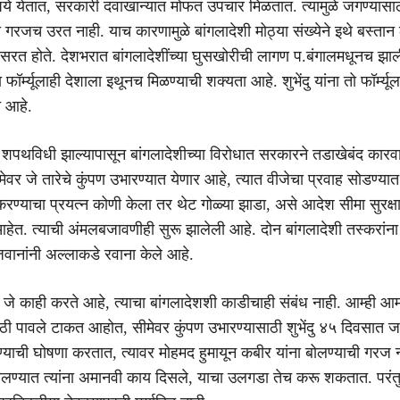
पये येतात, सरकारी दवाखान्यात मोफत उपचार मिळतात. त्यामुळे जगण्यासा
 गरजच उरत नाही. याच कारणामुळे बांगलादेशी मोठ्या संख्येने इथे बस्तान
रत होते. देशभरात बांगलादेशींच्या घुसखोरीची लागण प.बंगालमधूनच झा
ा फॉर्म्यूलाही देशाला इथूनच मिळण्याची शक्यता आहे. शुभेंदु यांना तो फॉर्म्य
े आहे.
ा शपथविधी झाल्यापासून बांगलादेशीच्या विरोधात सरकारने तडाखेबंद कारवा
ेवर जे तारेचे कुंपण उभारण्यात येणार आहे, त्यात वीजेचा प्रवाह सोडण्यात
रण्याचा प्रयत्न कोणी केला तर थेट गोळ्या झाडा, असे आदेश सीमा सुरक्ष
आहेत. त्याची अंमलबजावणीही सुरू झालेली आहे. दोन बांगलादेशी तस्करांना
 जवानांनी अल्लाकडे रवाना केले आहे.
जे काही करते आहे, त्याचा बांगलादेशशी काडीचाही संबंध नाही. आम्ही आम
षेसाठी पावले टाकत आहोत, सीमेवर कुंपण उभारण्यासाठी शुभेंदु ४५ दिवसात 
ेण्याची घोषणा करतात, त्यावर मोहमद हुमायून कबीर यांना बोलण्याची गरज न
ालण्यात त्यांना अमानवी काय दिसले, याचा उलगडा तेच करू शकतात. परंत