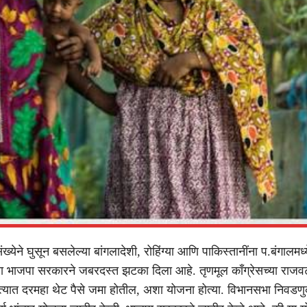
ंख्येने घुसून बसलेल्या बांगलादेशी, रोहिंग्या आणि पाकिस्तानींना प.बंगालमध्य
्या भाजपा सरकारने जबरदस्त झटका दिला आहे. तृणमूल काँग्रेसच्या राजव
ा खात्यात दरमहा थेट पैसे जमा होतील, अशा योजना होत्या. विभानसभा निवडण