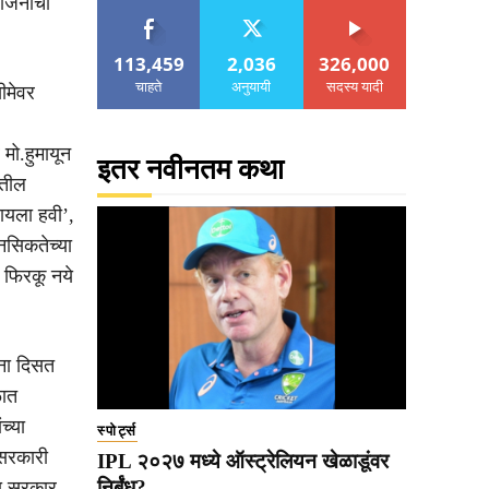
ोजनांचा
113,459
2,036
326,000
चाहते
अनुयायी
सदस्य यादी
सीमेवर
.
 मो.हुमायून
इतर नवीनतम कथा
ंतील
ायला हवी’,
नसिकतेच्या
त फिरकू नये
ताना दिसत
ळात
च्या
स्पोर्ट्स
 सरकारी
IPL २०२७ मध्ये ऑस्ट्रेलियन खेळाडूंवर
निर्बंध?
पा सरकार