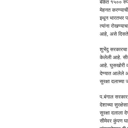
बॅंकेत १५०० रु
मेहनत करण्याची
इथून भारतभर पस
त्यांना रोखण्याच
आहे, असे दिसत
शुभेंदु सरकारच
केलेली आहे. सीम
आहे. घुसखोरी क
देण्यात आलेले 
सुरक्षा दलाच्या
प.बंगाल सरकार 
देशाच्या सुरक्
सुरक्षा दलाला द
सीमेवर कुंपण घ