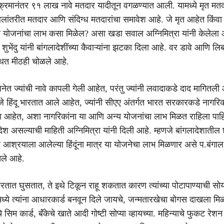
ानंतर ९१ लाख नावे मतदार यादीतून वगळण्यात आली. यामध्ये मृत मतदा
्थलांतरीत मतदार आणि संदिग्ध मतदारांचा समावेश आहे. जे मृत आहेत किंवा
 या योजनांचा लाभ कसा मिळेल? असा खडा सवाल अग्निमित्रा यांनी केलेला 
भेंदु यांनी बांगलादेशींच्या कैवाऱ्यांना झटका दिला आहे. वर डावे आणि लिब्रा
थित मीठही चोळले आहे.
ज्यांची नावे कापली गेली आहेत, परंतु ज्यांनी लवादाकडे दाद मागितली 
जे हिंदू भारतात आले आहेत, ज्यांनी सीएए अंतर्गत भारत सरकारकडे नागरिक
ला आहेत, अशा नागरिकांना या आणि अन्य योजनांचा लाभ मिळत राहिला पाह
े आदेश असल्याची माहिती अग्निमित्रा यांनी दिली आहे. म्हणजे बांगलादेशाती
 आश्रयाला आलेल्या हिंदूंना मात्र या योजनेचा लाभ मिळणार असे प.बंगा
ले आहे.
ारतात घुसतात, ते इथे टिकून राहू शकतात कारण त्यांच्या पोटापाण्याची सोय
रमध्ये त्यांना आधारकार्ड बनवून दिले जायचे, जन्मतारखेचा बोगस दाखला मि
े सिम कार्ड, बॅंकेचे खाते आदी गोष्टी सोप्या व्हायच्या. महिन्याचे फुकट रेशन