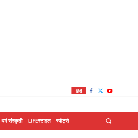
हिंदी
धर्म संस्कृती
LIFEस्टाइल
स्पोर्ट्स