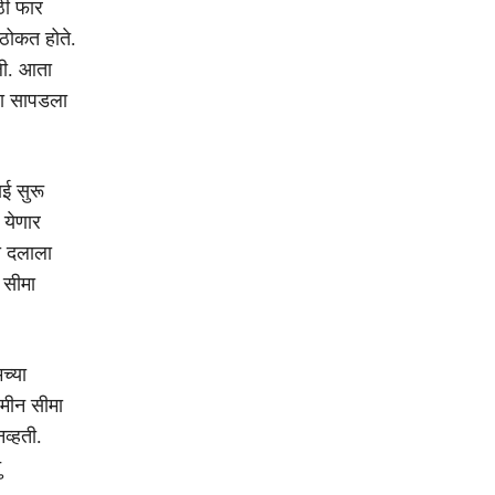
ठी फार
 ठोकत होते.
ली. आता
ूला सापडला
ई सुरू
 येणार
ा दलाला
 सीमा
च्या
जमीन सीमा
व्हती.
ु