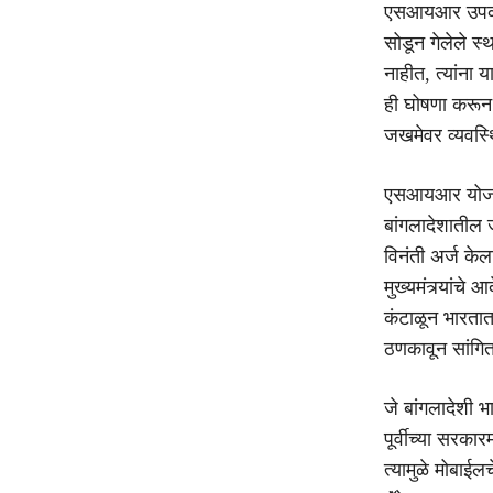
एसआयआर उपक्रम
सोडून गेलेले स
नाहीत, त्यांना
ही घोषणा करून शु
जखमेवर व्यवस्
एसआयआर योजनेत 
बांगलादेशातील 
विनंती अर्ज के
मुख्यमंत्र्यांच
कंटाळून भारतात
ठणकावून सांगित
जे बांगलादेशी भ
पूर्वीच्या सरका
त्यामुळे मोबाईलच