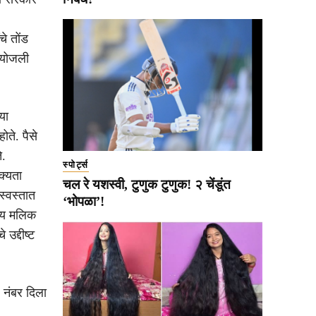
चे तोंड
ा योजली
या
ोते. पैसे
े.
स्पोर्ट्स
क्यता
चल रे यशस्वी, टुणुक टुणुक! २ चेंडूंत
स्वस्तात
‘भोपळा’!
रिय मलिक
उद्दीष्ट
 नंबर दिला