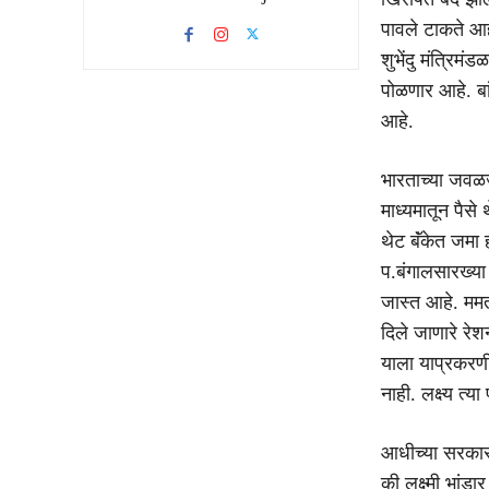
पावले टाकते आह
शुभेंदु मंत्रिमं
पोळणार आहे. बां
आहे.
भारताच्या जवळज
माध्यमातून पैसे 
थेट बॅंकेत जमा 
प.बंगालसारख्या
जास्त आहे. ममत
दिले जाणारे रेश
याला याप्रकरणी
नाही. लक्ष्य त्
आधीच्या सरकारम
की लक्ष्मी भांड