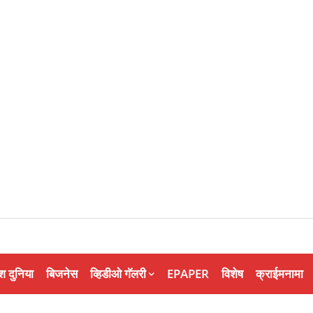
श दुनिया
बिजनेस
व्हिडीओ गॅलरी
EPAPER
विशेष
क्राईमनामा