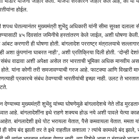
र्णा भांडार योजना जाहीर केली. भाजपा सरकारने जाहीर केले आहे, की या य
तीयांना होईल.
ची शपथ घेतल्यानंतर मुख्यमंत्री शुभेंदु अधिकारी यांनी सीमा सुरक्षा दलाला 
ालण्यासाठी ४५ दिवसांत जमिनीचे हस्तांतरण केले जाईल, अशी घोषणा केली
ड आंबट करणारी ही घोषणा होती. बांगलादेश परराष्ट्र मंत्रालयाचे सल्लागार
ही अशा कुंपणांना घाबरत नाही’, अशी प्रतिक्रिया दिली होती. ‘दोन्ही देशा
 संबंध वाढावा अशी अपेक्षा असेल तर भारताची भूमिका अधिक मानवीय अस
 होते. यांना कोणी तरी समजावण्याची गरज आहे. फाटक्या आणि विखारी मा
ोणत्याही प्रकारचे संबंध ठेवण्याची भारतीयांची इच्छा नाही. उलट ते भारता
टते.
देण्याच्या मुख्यमंत्री शुभेंदु यांच्या घोषणेमुळे बांगलादेशचे नेते तोंड मुरड
ूवात आहे. बांगलादेशींना इथे राहणे शक्यच होऊ नये अशी पावले येत्या का
ेत. बांगलादेशी इथे पोट भरायला येतात, पैसे कमवायला येतात. ममता यां
 ही सोय बंद झाली तर ते इथे राहतील कशाला ? त्यांचे कामधंदे बंद झाले,
ी की त्यांना भारतात थांबता येणार नाही. त्या दिशेने आता प.बंगालचे भाज