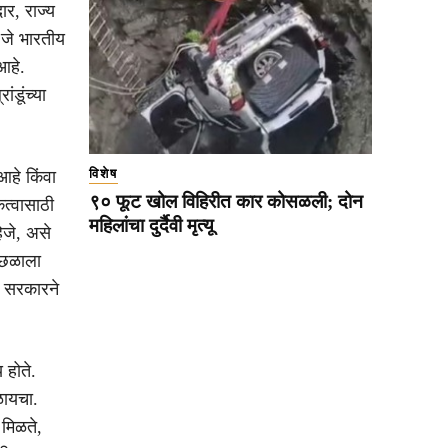
र, राज्य
 जे भारतीय
आहे.
ंडूंच्या
विशेष
आहे किंवा
९० फूट खोल विहिरीत कार कोसळली; दोन
त्वासाठी
महिलांचा दुर्दैवी मृत्यू
िजे, असे
ल छळाला
ल सरकारने
 होते.
ळायचा.
 मिळते,