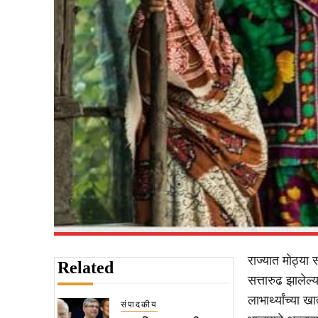
राज्यात मोठ्या स
Related
सत्तारुढ झालेल
लाभार्थ्यांच्य
संपादकीय