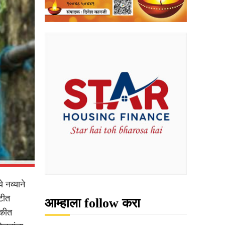
े नव्याने
टीत
आम्हाला follow करा
ुकीत