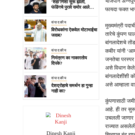
भाजपाने अन्नपू
‘शहा’निशा सुरू झाली,
फंडिंगचे पुरावे समोर आले…
फायदा फक्त भार
संपादकीय
मुख्यमंत्री पदा
विरोधकांना ऐकवेल मोटाभाईचा
तारेचे कुंपण घ
जवाब?
बांगलादेशचे तों
कबीर यांनी ‘आम्
संपादकीय
निमंत्रण का नाकारतोय
जनतेचा परस्पर
दिपके?
असे विधान केले
बांगलादेशींशी क
संपादकीय
असे आम्हाला वा
देशद्रोहाचे समर्थन हा गुन्हा
नाही का?
कुंपणासाठी जमीन 
आहे. ही तर सुर
उचलली जाणार आह
राज्यात असलेली
Dinesh Kanji
खिरापत बंद झाल