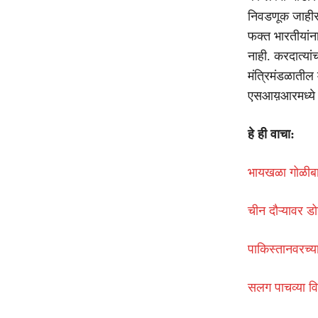
निवडणूक जाहीरन
फक्त भारतीयांन
नाही. करदात्यां
मंत्रिमंडळातील 
एसआय़आरमध्ये ज
हे ही वाचा:
भायखळा गोळीब
चीन दौऱ्यावर डो
पाकिस्तानवरच्य
सलग पाचव्या वि