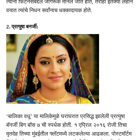
त्यांना फिटनेसबद्दल जागरूक मानले जात होते, तरीही इतक्या लहान
वयात त्यांचे निधन सर्वांनाच धक्कादायक होते.
2. प्रत्युषा बनर्जी:
‘बालिका वधू’ या मालिकेमुळे घराघरात प्रसिद्ध झालेली प्रत्युषा
बॅनर्जी बिग बॉस ७ ची स्पर्धक होती. १ एप्रिल २०१६ रोजी तिचा
मृतदेह तिच्या मुंबईतील फ्लॅटमध्ये लटकलेल्या आढळला. पोस्टमॉर्टम