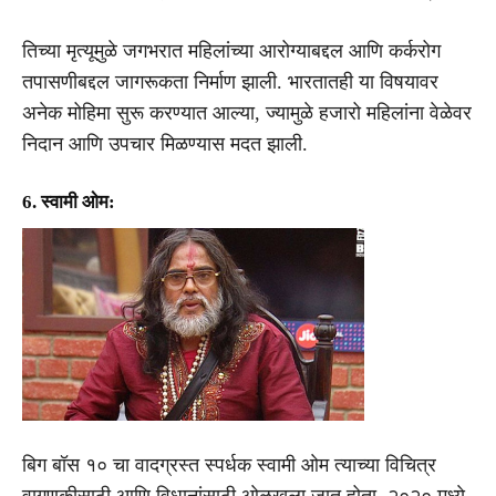
तिच्या मृत्यूमुळे जगभरात महिलांच्या आरोग्याबद्दल आणि कर्करोग
तपासणीबद्दल जागरूकता निर्माण झाली. भारतातही या विषयावर
अनेक मोहिमा सुरू करण्यात आल्या, ज्यामुळे हजारो महिलांना वेळेवर
निदान आणि उपचार मिळण्यास मदत झाली.
6. स्वामी ओम:
बिग बॉस १० चा वादग्रस्त स्पर्धक स्वामी ओम त्याच्या विचित्र
वागणुकीसाठी आणि विधानांसाठी ओळखला जात होता. २०२० मध्ये