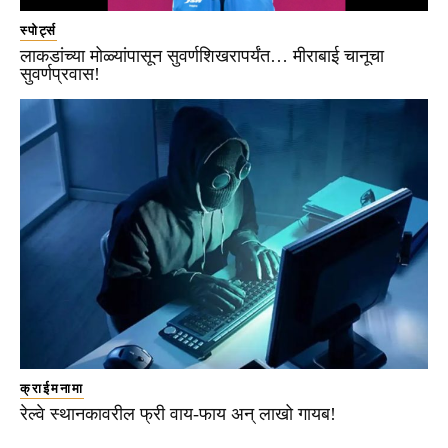
स्पोर्ट्स
लाकडांच्या मोळ्यांपासून सुवर्णशिखरापर्यंत… मीराबाई चानूचा
सुवर्णप्रवास!
क्राईमनामा
रेल्वे स्थानकावरील फ्री वाय-फाय अन् लाखो गायब!