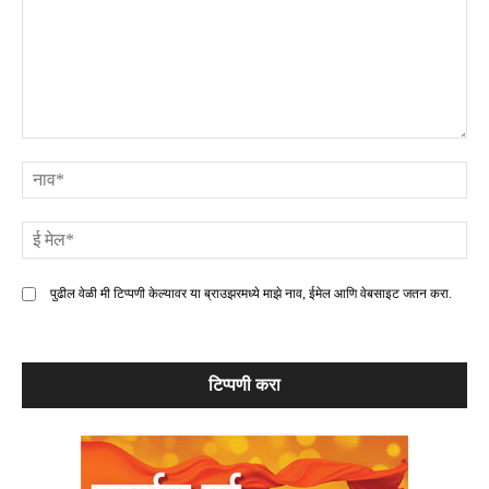
टिप्पणी
ना
ई
मे
पुढील वेळी मी टिप्पणी केल्यावर या ब्राउझरमध्ये माझे नाव, ईमेल आणि वेबसाइट जतन करा.