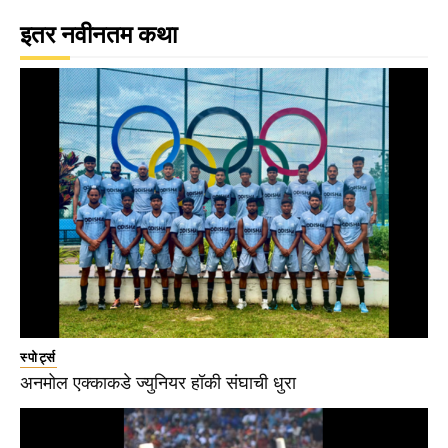
इतर नवीनतम कथा
स्पोर्ट्स
अनमोल एक्काकडे ज्युनियर हॉकी संघाची धुरा