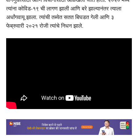
त्यांना कोविड-१९ ची लागण झाली आणि बरे झाल्यानंतर त्याला
अर्धांगवायू झाला. त्यांची तब्येत सतत बिघडत गेली आणि ३
फेब्रुवारी २०२१ रोजी त्यांचे निधन झाले.