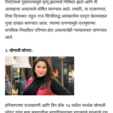
रिपोर्टमध्ये गुदमरल्यामुळे मृत्यू झाल्याचे निश्चित झाले आणि ती
आत्महत्या असल्याचे घोषित करण्यात आले. तथापि, या प्रकरणात,
तिचा प्रियकर राहुल राज सिंगविरुद्ध आत्महत्येस प्रवृत्त केल्याबद्दल
गुन्हा दाखल करण्यात आला. त्याच्या वागण्यामुळे प्रत्युषाच्या
मानसिक स्थितीवर परिणाम होत असल्याचेही न्यायालयात सांगण्यात
आले.
3. सोनाली फोगाट:
हरियाणाच्या राजकारणी आणि बिग बॉस १४ मधील स्पर्धक सोनाली
फोगट यांचा मृत्यू सुरुवातीला हृदयविकाराच्या झटक्याने झाल्याचे वृत्त