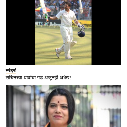
स्पोर्ट्स
सचिनच्या धावांचा गड अजूनही अभेद्य!