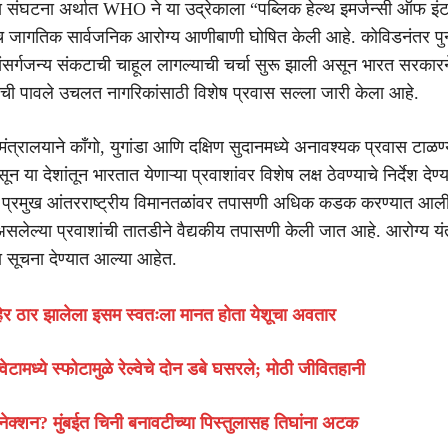
 संघटना अर्थात WHO ने या उद्रेकाला “पब्लिक हेल्थ इमर्जन्सी ऑफ इ
ेच जागतिक सार्वजनिक आरोग्य आणीबाणी घोषित केली आहे. कोविडनंतर पुन
ंसर्गजन्य संकटाची चाहूल लागल्याची चर्चा सुरू झाली असून भारत सरकारन
ेची पावले उचलत नागरिकांसाठी विशेष प्रवास सल्ला जारी केला आहे.
 मंत्रालयाने काँगो, युगांडा आणि दक्षिण सुदानमध्ये अनावश्यक प्रवास टाळण्
 या देशांतून भारतात येणाऱ्या प्रवाशांवर विशेष लक्ष ठेवण्याचे निर्देश देण
 प्रमुख आंतरराष्ट्रीय विमानतळांवर तपासणी अधिक कडक करण्यात आल
असलेल्या प्रवाशांची तातडीने वैद्यकीय तपासणी केली जात आहे. आरोग्य यंत
ा सूचना देण्यात आल्या आहेत.
ेर ठार झालेला इसम स्वतःला मानत होता येशूचा अवतार
वेटामध्ये स्फोटामुळे रेल्वेचे दोन डबे घसरले; मोठी जीवितहानी
कनेक्शन? मुंबईत चिनी बनावटीच्या पिस्तुलासह तिघांना अटक