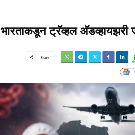
ी
रताकडून ट्रॅव्हल अ‍ॅडव्हायझरी 
Share