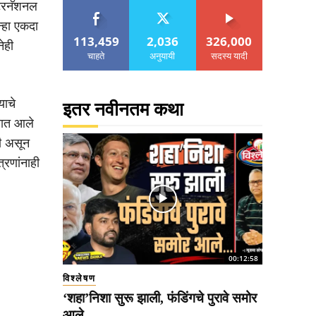
ंटरनॅशनल
्हा एकदा
113,459
2,036
326,000
ेही
चाहते
अनुयायी
सदस्य यादी
याचे
इतर नवीनतम कथा
्यात आले
ी असून
्रणांनाही
00:12:58
विश्लेषण
‘शहा’निशा सुरू झाली, फंडिंगचे पुरावे समोर
आले..