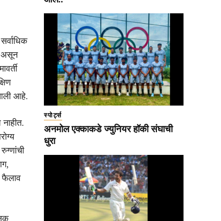
 सर्वाधिक
ी असून
ावर्ती
्षिण
 आली आहे.
स्पोर्ट्स
ध नाहीत.
अनमोल एक्काकडे ज्युनियर हॉकी संघाची
रोग्य
धुरा
ुग्णांची
ाग,
ा फैलाव
जनक