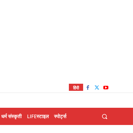
हिंदी
धर्म संस्कृती
LIFEस्टाइल
स्पोर्ट्स