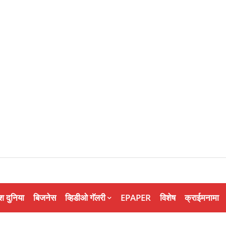
श दुनिया
बिजनेस
व्हिडीओ गॅलरी
EPAPER
विशेष
क्राईमनामा