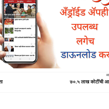
आ
ता
७०.५ लाख कोटींची आर