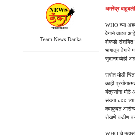
अमरेंद्र बाहुब
WHO च्या अहवालान
वेगाने वाढत आह
Team News Danka
शेकडो संशयित रुग
भागातून वेगाने 
सुदानमध्येही अ
सर्वात मोठी चिं
काही प्रयोगात्
यंत्रणांना मोठे
संख्या ८०० च्या
कमकुवत आरोग्य 
रोखणे कठीण ब
WHO चे महासंचा