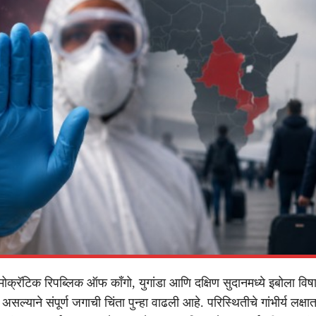
क्रॅटिक रिपब्लिक ऑफ काँगो, युगांडा आणि दक्षिण सुदानमध्ये इबोला विषाण
असल्याने संपूर्ण जगाची चिंता पुन्हा वाढली आहे. परिस्थितीचे गांभीर्य लक्ष