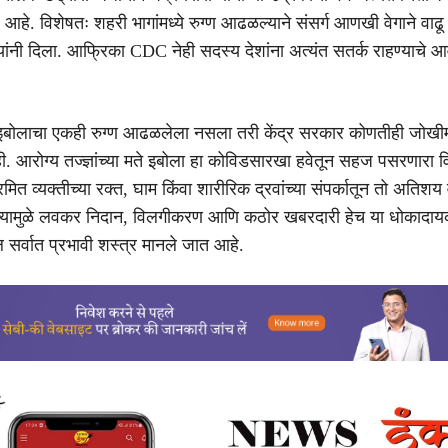
 आहे. विशेषतः शहरी भागांमध्ये रुग्ण आढळल्याने संसर्ग आणखी वेगाने वाढ
यांनी दिला. आफ्रिका CDC नेही सदस्य देशांना अत्यंत सतर्क राहण्याचे आ
इबोलाचा एकही रुग्ण आढळलेला नसला तरी केंद्र सरकार कोणतीही जोखीम घ
ी. आरोग्य तज्ज्ञांच्या मते इबोला हा कोविडसारखा हवेतून सहज पसरणारा व
ित व्यक्तीच्या रक्त, घाम किंवा शारीरिक द्रवांच्या संपर्कातून तो अतिशय व
त्यामुळे लवकर निदान, विलगीकरण आणि कठोर खबरदारी हेच या धोकादा
 सर्वात प्रभावी शस्त्र मानले जात आहे.