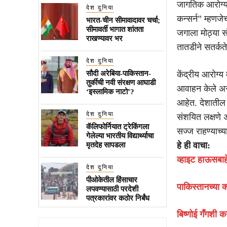
जागतिक आरोग्य
देश दुनिया
कन्सर्न” म्हणज
भारत-चीन सीमावादावर चर्चा;
सीमावर्ती भागात शांतता
जगाला मोठ्या स
राखण्यावर भर
तातडीने सतर्कत
देश दुनिया
सौदी अरेबिया-पाकिस्तान-
केंद्रीय आरोग्य
तुर्कीची नवी संरक्षण आघाडी
आवाहन केले असून
‘इस्लामिक नाटो’?
आहेत. देशातील
देश दुनिया
संशयित लक्षणे 
कॅलिफोर्नियात ट्रेकिंगला
सज्ज राहण्याच्य
गेलेल्या भारतीय विद्यार्थ्याचा
हे ही वाचा:
मृतदेह सापडला
व्हाइट हाऊसबाह
देश दुनिया
पीओकेतील हिंसाचार
पाकिस्तानच्या क्
लपवण्यासाठी परदेशी
पत्रकारांवर कठोर निर्बंध
बिष्णोई गँगशी 