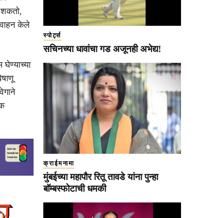
ू शकतो,
वाहन केले
स्पोर्ट्स
सचिनच्या धावांचा गड अजूनही अभेद्य!
ेण्याच्या
िषाणू
ेगाने
यक
क्राईमनामा
मुंबईच्या महापौर रितू तावडे यांना पुन्हा
बॉम्बस्फोटाची धमकी